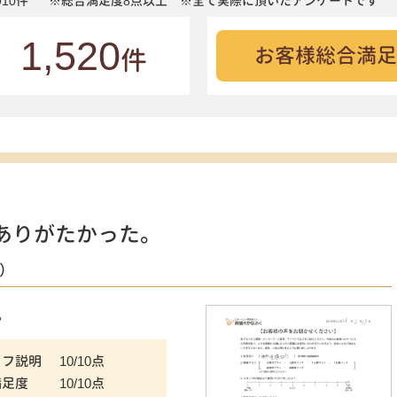
10件
※総合満足度8点以上 ※全て実際に頂いたアンケートです
1,520
お客様総合満足
件
ありがたかった。
）
。
ッフ説明
10/10点
満足度
10/10点