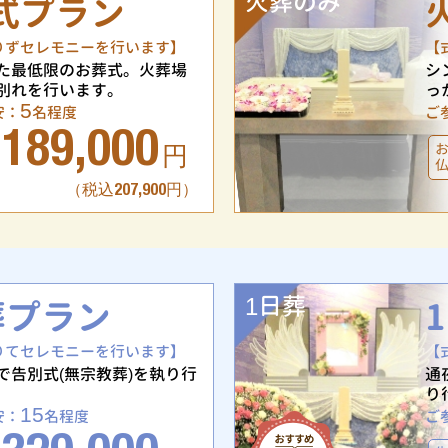
火葬のみ
式プラン
りずセレモニーを行います】
【
た最低限のお葬式。火葬場
シ
別れを行います。
っ
5
安：
名程度
ご
189,000
円
（税込207,900円）
1日葬
葬プラン
りてセレモニーを行います】
【
で告別式(無宗教葬)を執り行
通
り
15
安：
名程度
ご