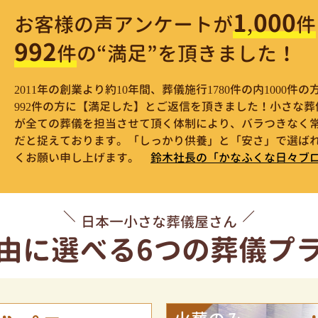
1,000
お客様の声アンケートが
件
992
件
の“満足”を頂きました！
2011年の創業より約10年間、葬儀施行1780件の内1000
992件の方に【満足した】とご返信を頂きました！小さな
が全ての葬儀を担当させて頂く体制により、バラつきなく
だと捉えております。「しっかり供養」と「安さ」で選ばれ
くお願い申し上げます。
鈴木社長の「かなふくな日々ブ
日本一小さな葬儀屋さん
由に選べる
6つの葬儀プ