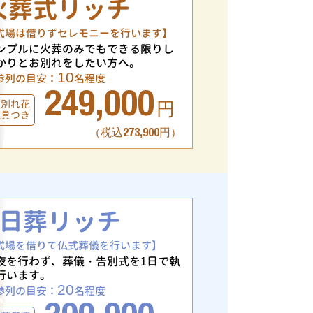
火葬式リッチ
式場は借りずセレモニーを行います】
ンプルに火葬のみでもできる限りし
かりとお別れをしたい方へ。
10
参列の目安：
名程度
249,000
お別れ花
円
仏具つき
（税込273,900円）
1日葬リッチ
式場を借りて仏式葬儀を行います】
夜を行わず、葬儀・告別式を1日で執
行います。
20
参列の目安：
名程度