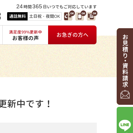
24
365
時間
日いつでもご対応しています
3
通話無料
土日祝・夜間OK
満足度99%更新中
お急ぎの方へ
お客様の声
更新中です！