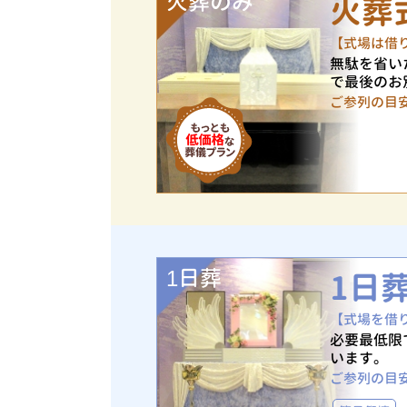
火葬のみ
火葬
【式場は借
無駄を省い
で最後のお
ご参列の目
1日葬
1日
【式場を借
必要最低限
います。
ご参列の目