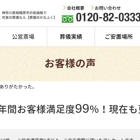
会社概要
お問い合わせ
神奈川県相模原市の低価格で
0120-82-033
充実の葬儀なら【葬儀のかなふく】
公営斎場
葬儀実績
ご安置場所
お客様の声
ありがたかった。
99
年間
お客様満足度
％！
現在も