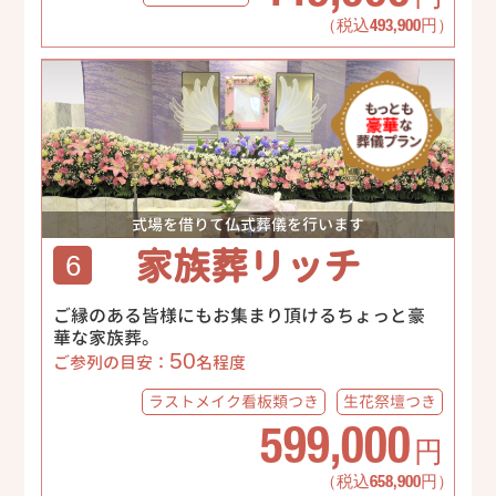
（税込493,900円）
式場を借りて仏式葬儀を行います
家族葬リッチ
6
ご縁のある皆様にもお集まり頂けるちょっと豪
華な家族葬。
50
ご参列の目安：
名程度
ラストメイク
看板類つき
生花祭壇
つき
599,000
円
（税込658,900円）