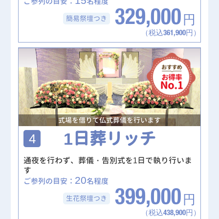
ご参列の目安：
名程度
329,000
簡易祭壇
つき
円
（税込361,900円）
式場を借りて仏式葬儀を行います
1日葬リッチ
4
通夜を行わず、葬儀・告別式を1日で執り行いま
す
20
ご参列の目安：
名程度
399,000
生花祭壇
つき
円
（税込438,900円）