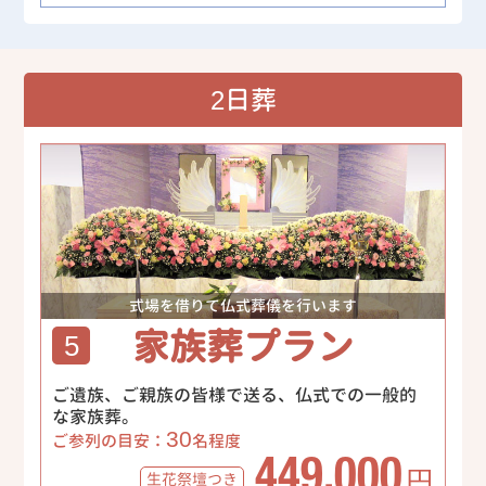
2日葬
式場を借りて仏式葬儀を行います
家族葬プラン
5
ご遺族、ご親族の皆様で送る、仏式での一般的
な家族葬。
30
ご参列の目安：
名程度
449,000
生花祭壇
つき
円