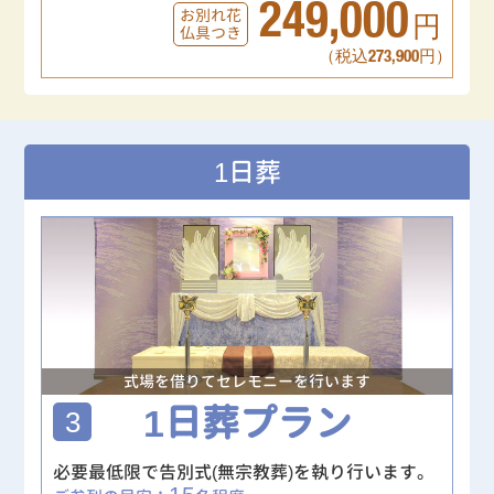
249,000
お別れ花
円
仏具つき
（税込273,900円）
1日葬
式場を借りてセレモニーを行います
1日葬プラン
3
必要最低限で告別式(無宗教葬)を執り行います。
15