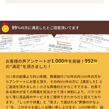
99%
の方に満足したとご回答頂いてます
1,000
992
お客様の声アンケートが
件
を突破！
件
の“満足”を頂きました！
2011年の創業より約10年間、葬儀施行1780件の内1000件の方か
らアンケートにお答え頂き、その内992件の方に【満足した】と
ご返信を頂きました！小さな葬儀社だからこそできる、社長で
ある鈴木が全ての葬儀を担当させて頂く体制により、バラつき
なく常に高品質のサービスをご提供できたからだと捉えており
ます。「しっかり供養」と「安さ」で選ばれる“葬儀のかなふ
く”を、これからも宜しくお願い申し上げます。
(2020年9月)
鈴