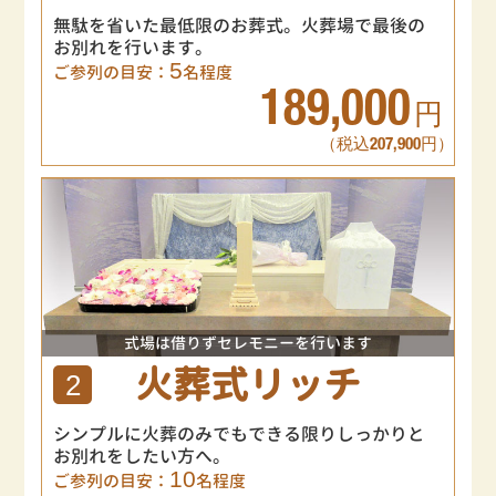
無駄を省いた最低限のお葬式。火葬場で最後の
お別れを行います。
5
ご参列の目安：
名程度
189,000
円
（税込207,900円）
式場は借りずセレモニーを行います
火葬式リッチ
2
シンプルに火葬のみでもできる限りしっかりと
お別れをしたい方へ。
10
ご参列の目安：
名程度