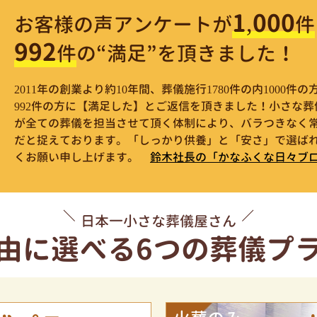
1,000
お客様の声アンケートが
件
992
件
の“満足”を頂きました！
2011年の創業より約10年間、葬儀施行1780件の内1000
992件の方に【満足した】とご返信を頂きました！小さな
が全ての葬儀を担当させて頂く体制により、バラつきなく
だと捉えております。「しっかり供養」と「安さ」で選ばれ
くお願い申し上げます。
鈴木社長の「かなふくな日々ブ
日本一小さな葬儀屋さん
由に選べる
6つの葬儀プ