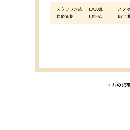
スタッフ対応
10/10点
スタ
葬儀価格
10/10点
総合
＜前の記