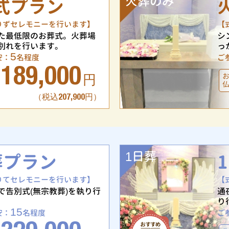
火葬のみ
式プラン
りずセレモニーを行います】
【
た最低限のお葬式。火葬場
シ
別れを行います。
っ
5
安：
名程度
ご
189,000
円
（税込207,900円）
1日葬
葬プラン
りてセレモニーを行います】
【
で告別式(無宗教葬)を執り行
通
り
15
安：
名程度
ご