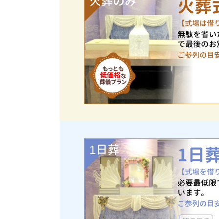
火葬のみ
火葬
【式場は借
無駄を省い
で最後のお
ご参列の目
1日葬
1日
【式場を借
必要最低限
います。
ご参列の目