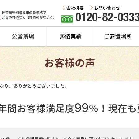
会社概要
お問い合わせ
神奈川県相模原市の低価格で
0120-82-033
充実の葬儀なら【葬儀のかなふく】
公営斎場
葬儀実績
ご安置場所
お客様の声
なり、ありがとうございました。
99
年間
お客様満足度
％！
現在も