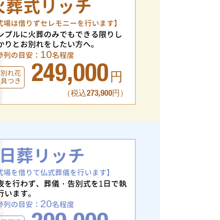
火葬式リッチ
式場は借りずセレモニーを行います】
ンプルに火葬のみでもできる限りし
かりとお別れをしたい方へ。
10
参列の目安：
名程度
249,000
お別れ花
円
仏具つき
（税込273,900円）
1日葬リッチ
式場を借りて仏式葬儀を行います】
夜を行わず、葬儀・告別式を1日で執
行います。
20
参列の目安：
名程度