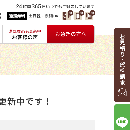
24
365
時間
日いつでもご対応しています
3
通話無料
土日祝・夜間OK
満足度99%更新中
お急ぎの方へ
お客様の声
更新中です！