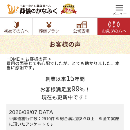
お客様の声
HOME
お客様の声
費用の面等とても心配でしたが、とても助かりました。本
当に感謝です。
15
創業以来
年間
99
お客様満足度
％！
現在も更新中です！
2026/08/07 DATA
※葬儀施行件数：2910件
※総合満足度8点以上 ※全て実際
に頂いたアンケートです