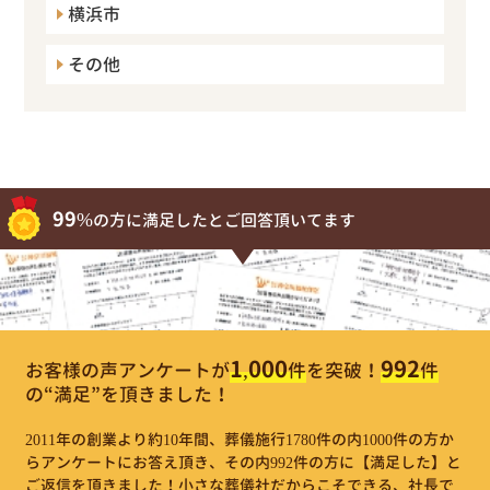
横浜市
その他
99%
の方に満足したとご回答頂いてます
1,000
992
お客様の声アンケートが
件
を突破！
件
の“満足”を頂きました！
2011年の創業より約10年間、葬儀施行1780件の内1000件の方か
らアンケートにお答え頂き、その内992件の方に【満足した】と
ご返信を頂きました！小さな葬儀社だからこそできる、社長で