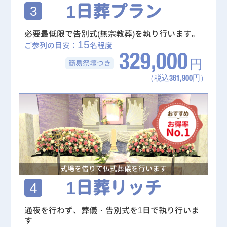
1日葬プラン
3
必要最低限で告別式(無宗教葬)を執り行います。
15
ご参列の目安：
名程度
329,000
簡易祭壇
つき
円
（税込361,900円）
式場を借りて仏式葬儀を行います
1日葬リッチ
4
通夜を行わず、葬儀・告別式を1日で執り行いま
す