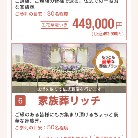
ご遺族、ご親族の皆様で送る、仏式での一般的
な家族葬。
30
ご参列の目安：
名程度
449,000
生花祭壇
つき
円
（税込493,900円）
式場を借りて仏式葬儀を行います
家族葬リッチ
6
ご縁のある皆様にもお集まり頂けるちょっと豪
華な家族葬。
50
ご参列の目安：
名程度