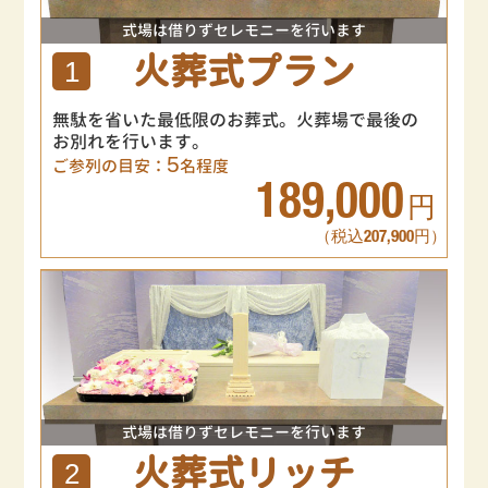
式場は借りずセレモニーを行います
火葬式プラン
1
無駄を省いた最低限のお葬式。火葬場で最後の
お別れを行います。
5
ご参列の目安：
名程度
189,000
円
（税込207,900円）
式場は借りずセレモニーを行います
火葬式リッチ
2