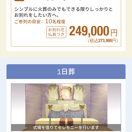
シンプルに火葬のみでもできる限りしっかりと
お別れをしたい方へ。
10
ご参列の目安：
名程度
249,000
お別れ花
円
仏具つき
（税込273,900円）
1日葬
式場を借りてセレモニーを行います