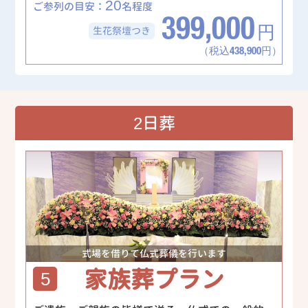
20
ご参列の目安：
名程度
399,000
生花祭壇
つき
円
（税込438,900円）
2日葬
式場を借りて仏式葬儀を行います
家族葬プラン
5