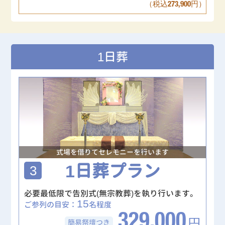
（税込273,900円）
1日葬
式場を借りてセレモニーを行います
1日葬プラン
3
必要最低限で告別式(無宗教葬)を執り行います。
15
ご参列の目安：
名程度
329,000
簡易祭壇
つき
円