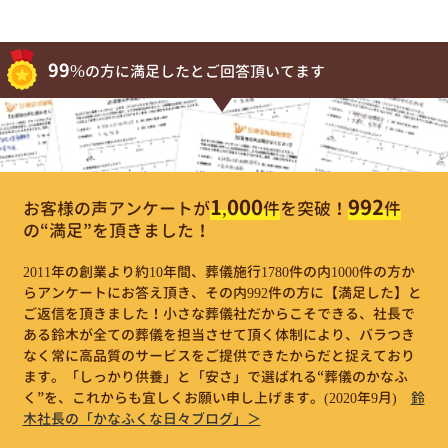
99%
の方に満足したとご回答頂いてます
1,000
992
お客様の声アンケートが
件
を突破！
件
の“満足”を頂きました！
2011年の創業より約10年間、葬儀施行1780件の内1000件の方か
らアンケートにお答え頂き、その内992件の方に【満足した】と
ご返信を頂きました！小さな葬儀社だからこそできる、社長で
ある鈴木が全ての葬儀を担当させて頂く体制により、バラつき
なく常に高品質のサービスをご提供できたからだと捉えており
ます。「しっかり供養」と「安さ」で選ばれる“葬儀のかなふ
く”を、これからも宜しくお願い申し上げます。
(2020年9月)
鈴
木社長の「かなふくな日々ブログ」＞