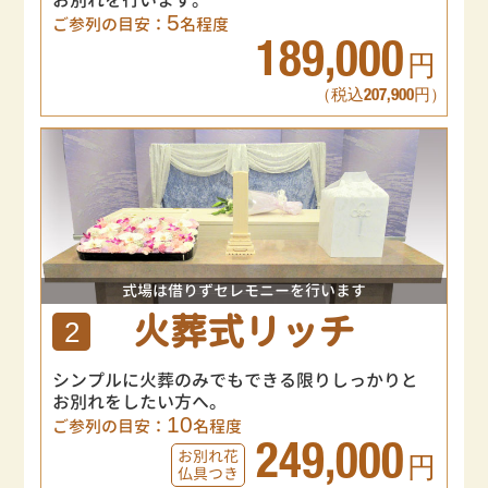
お別れを行います。
5
ご参列の目安：
名程度
189,000
円
（税込207,900円）
式場は借りずセレモニーを行います
火葬式リッチ
2
シンプルに火葬のみでもできる限りしっかりと
お別れをしたい方へ。
10
ご参列の目安：
名程度
249,000
お別れ花
円
仏具つき