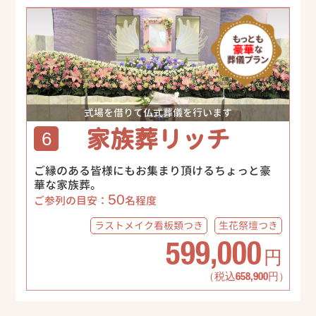
式場を借りて仏式葬儀を行います
家族葬リッチ
6
ご縁のある皆様にもお集まり頂けるちょっと豪
華な家族葬。
50
ご参列の目安：
名程度
ラストメイク
看板類つき
生花祭壇
つき
599,000
円
（税込658,900円）