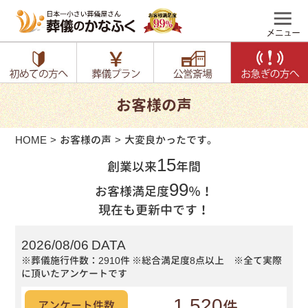
お客様の声
HOME
お客様の声
大変良かったです。
15
創業以来
年間
99
お客様満足度
％！
現在も更新中です！
2026/08/06 DATA
※葬儀施行件数：2910件
※総合満足度8点以上 ※全て実際
に頂いたアンケートです
1,520
件
アンケート件数