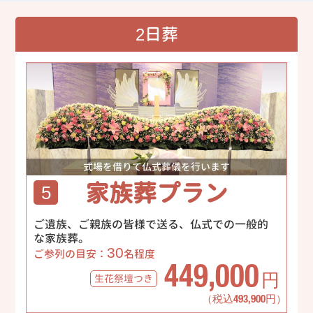
2日葬
式場を借りて仏式葬儀を行います
家族葬プラン
5
ご遺族、ご親族の皆様で送る、仏式での一般的
な家族葬。
30
ご参列の目安：
名程度
449,000
生花祭壇
つき
円
（税込493,900円）