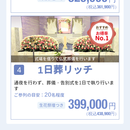
（税込361,900円）
式場を借りて仏式葬儀を行います
1日葬リッチ
4
通夜を行わず、葬儀・告別式を1日で執り行いま
す
20
ご参列の目安：
名程度
399,000
生花祭壇
つき
円
（税込438,900円）