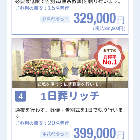
必要最低限で告別式(無宗教葬)を執り行います。
15
ご参列の目安：
名程度
329,000
簡易祭壇
つき
円
（税込361,900円）
式場を借りて仏式葬儀を行います
1日葬リッチ
4
通夜を行わず、葬儀・告別式を1日で執り行いま
す
20
ご参列の目安：
名程度
399,000
生花祭壇
つき
円