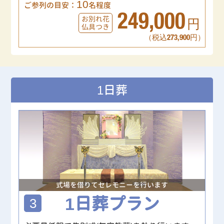
10
ご参列の目安：
名程度
249,000
お別れ花
円
仏具つき
（税込273,900円）
1日葬
式場を借りてセレモニーを行います
1日葬プラン
3