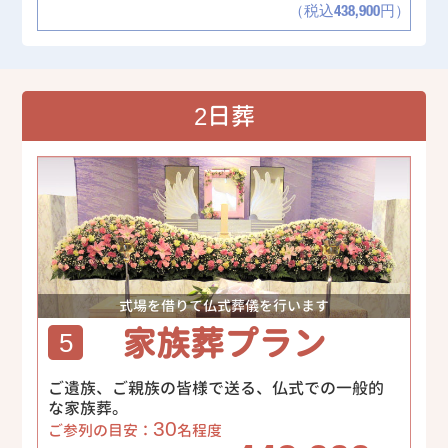
（税込438,900円）
2日葬
式場を借りて仏式葬儀を行います
家族葬プラン
5
ご遺族、ご親族の皆様で送る、仏式での一般的
な家族葬。
30
ご参列の目安：
名程度