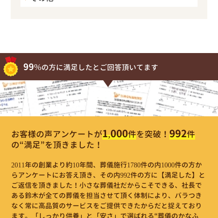
99%
の方に満足したとご回答頂いてます
1,000
992
お客様の声アンケートが
件
を突破！
件
の“満足”を頂きました！
2011年の創業より約10年間、葬儀施行1780件の内1000件の方か
らアンケートにお答え頂き、その内992件の方に【満足した】と
ご返信を頂きました！小さな葬儀社だからこそできる、社長で
ある鈴木が全ての葬儀を担当させて頂く体制により、バラつき
なく常に高品質のサービスをご提供できたからだと捉えており
ます。「しっかり供養」と「安さ」で選ばれる“葬儀のかなふ