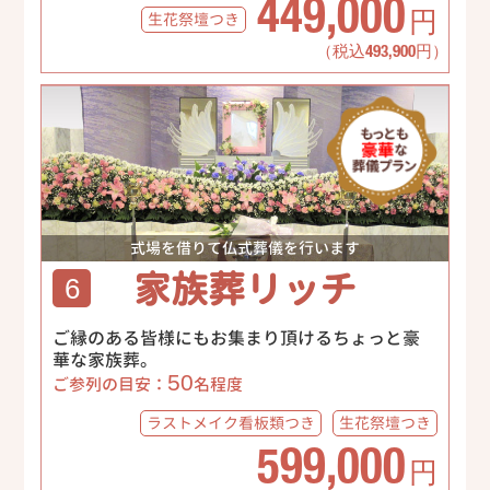
449,000
生花祭壇
つき
円
（税込493,900円）
式場を借りて仏式葬儀を行います
家族葬リッチ
6
ご縁のある皆様にもお集まり頂けるちょっと豪
華な家族葬。
50
ご参列の目安：
名程度
ラストメイク
看板類つき
生花祭壇
つき
599,000
円