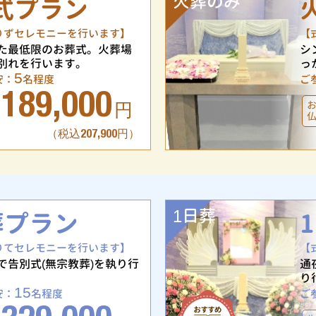
火葬のみ
式プラン
りずセレモニーを行います】
【
た最低限のお葬式。火葬場
シ
別れを行います。
っ
5
安：
名程度
ご
189,000
円
（税込207,900円）
1日葬
葬プラン
りてセレモニーを行います】
【
で告別式(無宗教葬)を執り行
通
り
15
安：
名程度
ご