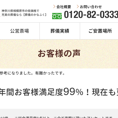
会社概要
お問い合わせ
神奈川県相模原市の低価格で
0120-82-033
充実の葬儀なら【葬儀のかなふく】
公営斎場
葬儀実績
ご安置場所
お客様の声
参考になりました。有難かったです。
99
年間
お客様満足度
％！
現在も