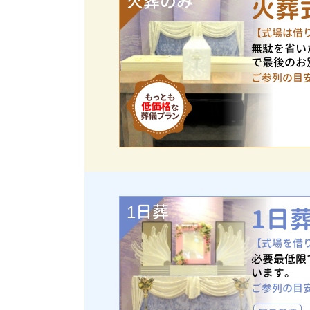
火葬のみ
火葬
【式場は借
無駄を省い
で最後のお
ご参列の目
1日葬
1日
【式場を借
必要最低限
います。
ご参列の目