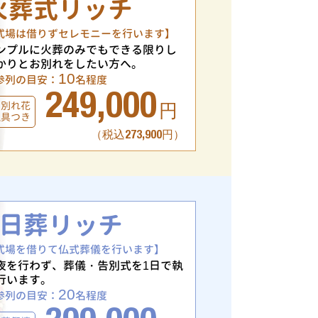
火葬式リッチ
式場は借りずセレモニーを行います】
ンプルに火葬のみでもできる限りし
かりとお別れをしたい方へ。
10
参列の目安：
名程度
249,000
お別れ花
円
仏具つき
（税込273,900円）
1日葬リッチ
式場を借りて仏式葬儀を行います】
夜を行わず、葬儀・告別式を1日で執
行います。
20
参列の目安：
名程度