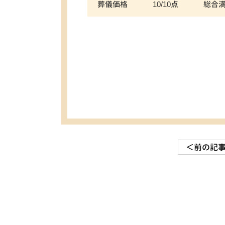
葬儀価格
10/10点
総合
＜前の記