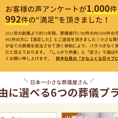
1,000
お客様の声アンケートが
件
992
件
の“満足”を頂きました！
2011年の創業より約10年間、葬儀施行1780件の内1000
992件の方に【満足した】とご返信を頂きました！小さな
が全ての葬儀を担当させて頂く体制により、バラつきなく
だと捉えております。「しっかり供養」と「安さ」で選ばれ
くお願い申し上げます。
鈴木社長の「かなふくな日々ブ
日本一小さな葬儀屋さん
由に選べる
6つの葬儀プ