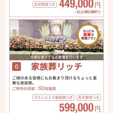
449,000
生花祭壇
つき
円
（税込493,900円）
式場を借りて仏式葬儀を行います
家族葬リッチ
6
ご縁のある皆様にもお集まり頂けるちょっと豪
華な家族葬。
50
ご参列の目安：
名程度
ラストメイク
看板類つき
生花祭壇
つき
599,000
円