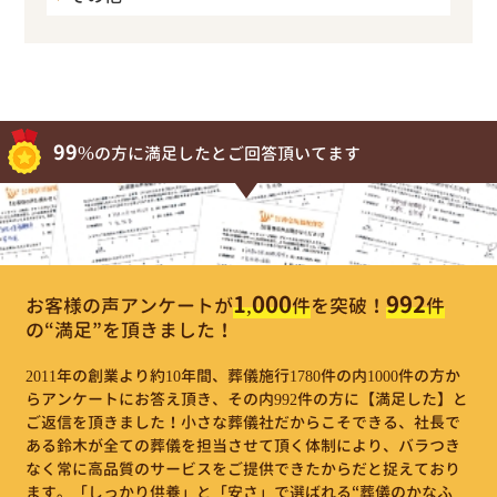
99%
の方に満足したとご回答頂いてます
1,000
992
お客様の声アンケートが
件
を突破！
件
の“満足”を頂きました！
2011年の創業より約10年間、葬儀施行1780件の内1000件の方か
らアンケートにお答え頂き、その内992件の方に【満足した】と
ご返信を頂きました！小さな葬儀社だからこそできる、社長で
ある鈴木が全ての葬儀を担当させて頂く体制により、バラつき
なく常に高品質のサービスをご提供できたからだと捉えており
ます。「しっかり供養」と「安さ」で選ばれる“葬儀のかなふ