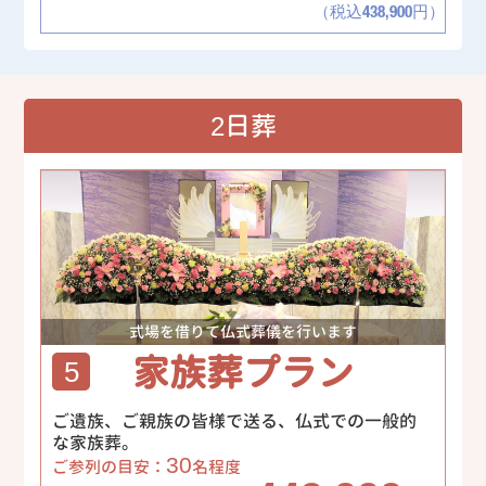
（税込438,900円）
2日葬
式場を借りて仏式葬儀を行います
家族葬プラン
5
ご遺族、ご親族の皆様で送る、仏式での一般的
な家族葬。
30
ご参列の目安：
名程度