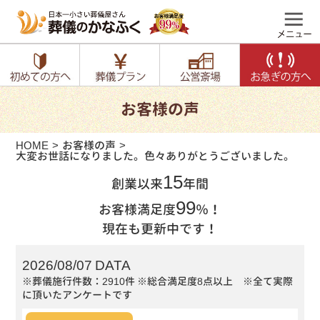
お客様の声
HOME
お客様の声
大変お世話になりました。色々ありがとうございました。
15
創業以来
年間
99
お客様満足度
％！
現在も更新中です！
2026/08/07 DATA
※葬儀施行件数：2910件
※総合満足度8点以上 ※全て実際
に頂いたアンケートです