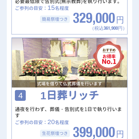
必要最低限で告別式(無宗教葬)を執り行います。
15
ご参列の目安：
名程度
329,000
簡易祭壇
つき
円
（税込361,900円）
式場を借りて仏式葬儀を行います
1日葬リッチ
4
通夜を行わず、葬儀・告別式を1日で執り行いま
す
20
ご参列の目安：
名程度
399,000
生花祭壇
つき
円