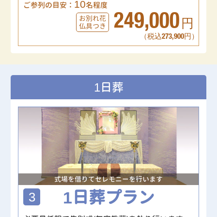
10
ご参列の目安：
名程度
249,000
お別れ花
円
仏具つき
（税込273,900円）
1日葬
式場を借りてセレモニーを行います
1日葬プラン
3