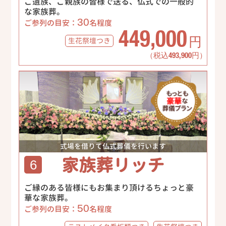
ご遺族、ご親族の皆様で送る、仏式での一般的
な家族葬。
30
ご参列の目安：
名程度
449,000
生花祭壇
つき
円
（税込493,900円）
式場を借りて仏式葬儀を行います
家族葬リッチ
6
ご縁のある皆様にもお集まり頂けるちょっと豪
華な家族葬。
50
ご参列の目安：
名程度