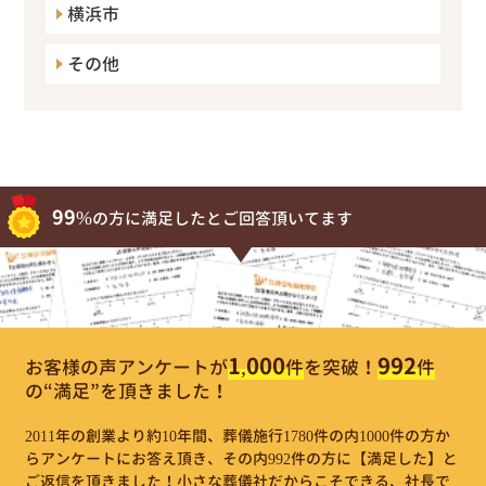
横浜市
その他
99%
の方に満足したとご回答頂いてます
1,000
992
お客様の声アンケートが
件
を突破！
件
の“満足”を頂きました！
2011年の創業より約10年間、葬儀施行1780件の内1000件の方か
らアンケートにお答え頂き、その内992件の方に【満足した】と
ご返信を頂きました！小さな葬儀社だからこそできる、社長で