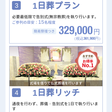
1日葬プラン
3
必要最低限で告別式(無宗教葬)を執り行います。
15
ご参列の目安：
名程度
329,000
簡易祭壇
つき
円
（税込361,900円）
式場を借りて仏式葬儀を行います
1日葬リッチ
4
通夜を行わず、葬儀・告別式を1日で執り行いま
す