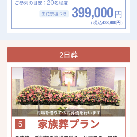
20
ご参列の目安：
名程度
399,000
生花祭壇
つき
円
（税込438,900円）
2日葬
式場を借りて仏式葬儀を行います
家族葬プラン
5