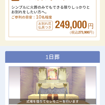
シンプルに火葬のみでもできる限りしっかりと
お別れをしたい方へ。
10
ご参列の目安：
名程度
249,000
お別れ花
円
仏具つき
（税込273,900円）
1日葬
式場を借りてセレモニーを行います