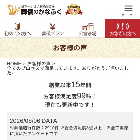
お客様の声
HOME
お客様の声
全てのプロセスで満足しています。ありがとうございまし
た。
15
創業以来
年間
99
お客様満足度
％！
現在も更新中です！
2026/08/06 DATA
※葬儀施行件数：2910件
※総合満足度8点以上 ※全て実際
に頂いたアンケートです