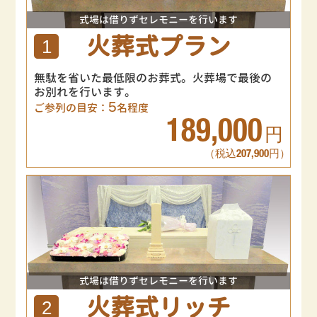
式場は借りずセレモニーを行います
火葬式プラン
1
無駄を省いた最低限のお葬式。火葬場で最後の
お別れを行います。
5
ご参列の目安：
名程度
189,000
円
（税込207,900円）
式場は借りずセレモニーを行います
火葬式リッチ
2