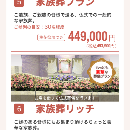
家族葬プラン
5
ご遺族、ご親族の皆様で送る、仏式での一般的
な家族葬。
30
ご参列の目安：
名程度
449,000
生花祭壇
つき
円
（税込493,900円）
式場を借りて仏式葬儀を行います
家族葬リッチ
6
ご縁のある皆様にもお集まり頂けるちょっと豪
華な家族葬。