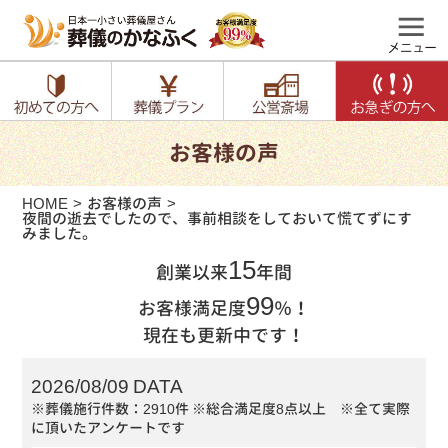
お客様の声
HOME
お客様の声
夜間の逝去でしたので、事前相談をしておいて慌てずにす
みました。
15
創業以来
年間
99
お客様満足度
％！
現在も更新中です！
2026/08/09 DATA
※葬儀施行件数：2910件
※総合満足度8点以上 ※全て実際
に頂いたアンケートです