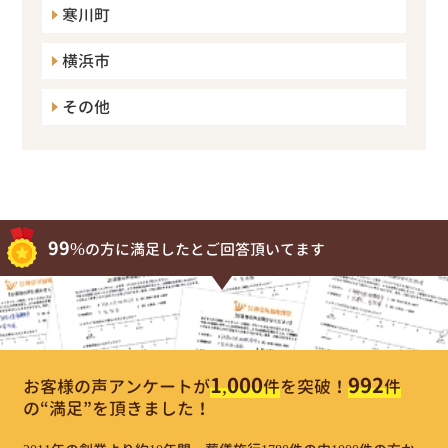
寒川町
横浜市
その他
99%
の方に満足したとご回答頂いてます
1,000
992
お客様の声アンケートが
件
を突破！
件
の“満足”を頂きました！