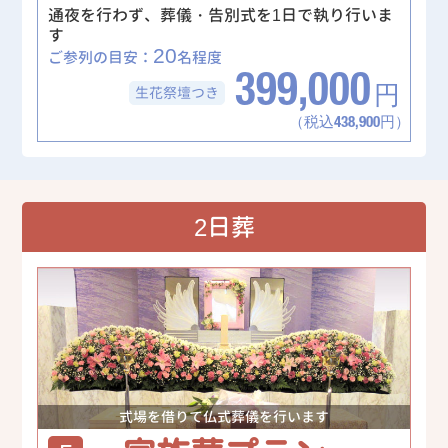
通夜を行わず、葬儀・告別式を1日で執り行いま
す
20
ご参列の目安：
名程度
399,000
生花祭壇
つき
円
（税込438,900円）
2日葬
式場を借りて仏式葬儀を行います