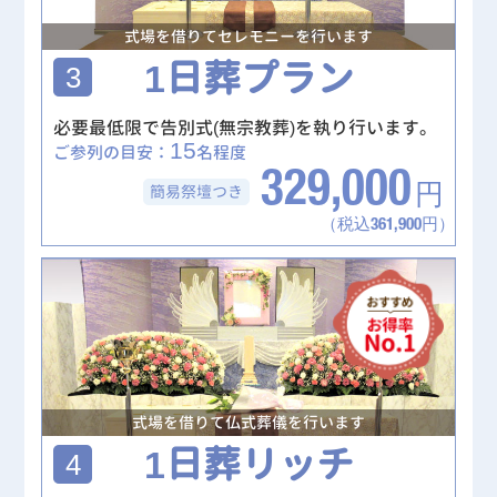
式場を借りてセレモニーを行います
1日葬プラン
3
必要最低限で告別式(無宗教葬)を執り行います。
15
ご参列の目安：
名程度
329,000
簡易祭壇
つき
円
（税込361,900円）
式場を借りて仏式葬儀を行います
1日葬リッチ
4