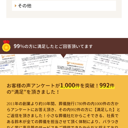
その他
99%
の方に満足したとご回答頂いてます
1,000
992
お客様の声アンケートが
件
を突破！
件
の“満足”を頂きました！
2011年の創業より約10年間、葬儀施行1780件の内1000件の方か
らアンケートにお答え頂き、その内992件の方に【満足した】と
ご返信を頂きました！小さな葬儀社だからこそできる、社長で
ある鈴木が全ての葬儀を担当させて頂く体制により、バラつき
なく常に高品質のサービスをご提供できたからだと捉えており