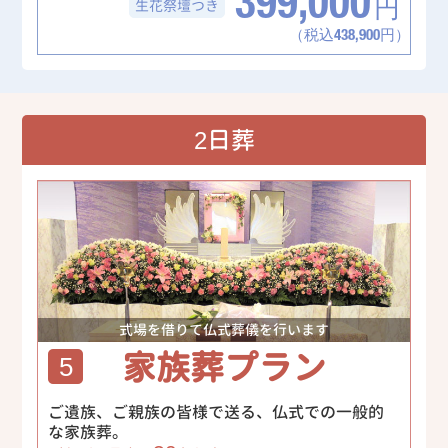
399,000
生花祭壇
つき
円
（税込438,900円）
2日葬
式場を借りて仏式葬儀を行います
家族葬プラン
5
ご遺族、ご親族の皆様で送る、仏式での一般的
な家族葬。