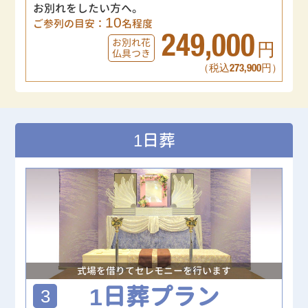
お別れをしたい方へ。
10
ご参列の目安：
名程度
249,000
お別れ花
円
仏具つき
（税込273,900円）
1日葬
式場を借りてセレモニーを行います
1日葬プラン
3