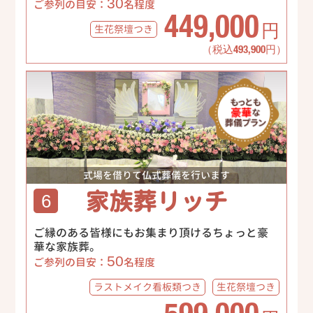
30
ご参列の目安：
名程度
449,000
生花祭壇
つき
円
（税込493,900円）
式場を借りて仏式葬儀を行います
家族葬リッチ
6
ご縁のある皆様にもお集まり頂けるちょっと豪
華な家族葬。
50
ご参列の目安：
名程度
ラストメイク
看板類つき
生花祭壇
つき