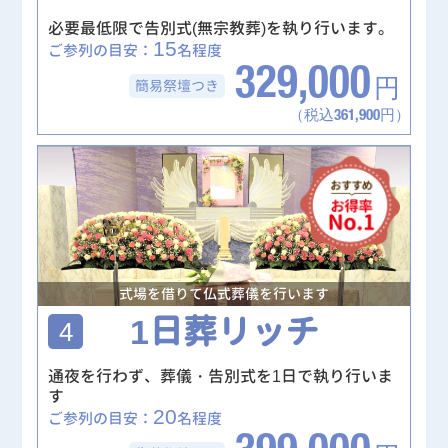
必要最低限で告別式(無宗教葬)を執り行います。
15
ご参列の目安：
名程度
329,000
簡易祭壇
つき
円
（税込361,900円）
式場を借りて仏式葬儀を行います
1日葬リッチ
4
通夜を行わず、葬儀・告別式を1日で執り行いま
す
20
ご参列の目安：
名程度