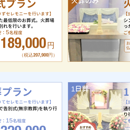
火葬のみ
式プラン
りずセレモニーを行います】
【
た最低限のお葬式。火葬場
シ
別れを行います。
っ
5
安：
名程度
ご
189,000
円
（税込207,900円）
1日葬
葬プラン
りてセレモニーを行います】
【
で告別式(無宗教葬)を執り行
通
り
15
安：
名程度
ご