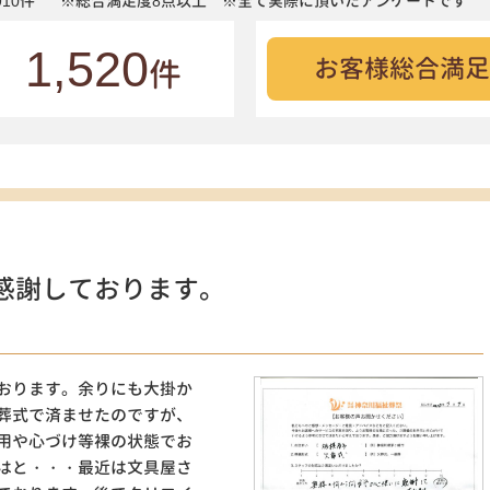
10件
※総合満足度8点以上 ※全て実際に頂いたアンケートです
1,520
お客様総合満足
件
感謝しております。
おります。余りにも大掛か
葬式で済ませたのですが、
用や心づけ等裸の状態でお
はと・・・最近は文具屋さ