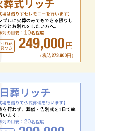
火葬式リッチ
式場は借りずセレモニーを行います】
ンプルに火葬のみでもできる限りし
かりとお別れをしたい方へ。
10
参列の目安：
名程度
249,000
お別れ花
円
仏具つき
（税込273,900円）
1日葬リッチ
式場を借りて仏式葬儀を行います】
夜を行わず、葬儀・告別式を1日で執
行います。
20
参列の目安：
名程度