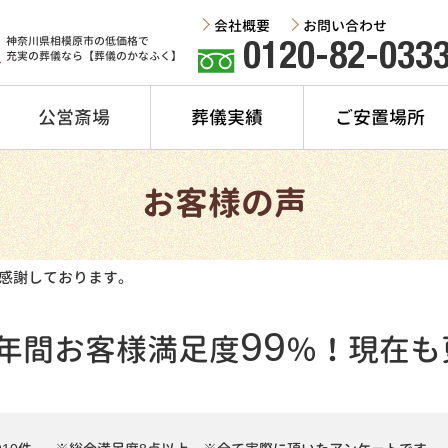
会社概要
お問い合わせ
神奈川県相模原市の低価格で
0120-82-033
充実の葬儀なら【葬儀のかなふく】
公営斎場
葬儀実績
ご安置場所
お客様の声
感謝しております。
99
年間
お客様満足度
％！
現在も