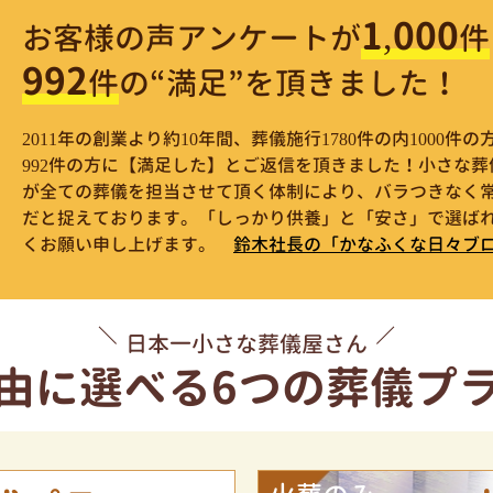
1,000
お客様の声アンケートが
件
992
件
の“満足”を頂きました！
2011年の創業より約10年間、葬儀施行1780件の内1000
992件の方に【満足した】とご返信を頂きました！小さな
が全ての葬儀を担当させて頂く体制により、バラつきなく
だと捉えております。「しっかり供養」と「安さ」で選ばれ
くお願い申し上げます。
鈴木社長の「かなふくな日々ブ
日本一小さな葬儀屋さん
由に選べる
6つの葬儀プ