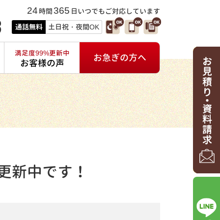
24
365
時間
日いつでもご対応しています
3
通話無料
土日祝・夜間OK
満足度99%更新中
お急ぎの方へ
お客様の声
更新中です！