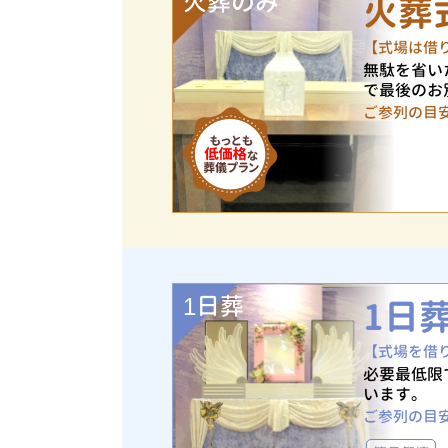
火葬のみ
火葬
【式場は借
無駄を省い
で最後のお
ご参列の目
1日葬
1日
【式場を借
必要最低限
います。
ご参列の目