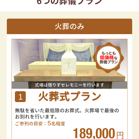
6つの葬儀プラン
火葬のみ
式場は借りずセレモニーを行います
火葬式プラン
1
無駄を省いた最低限のお葬式。火葬場で最後の
お別れを行います。
5
ご参列の目安：
名程度
189,000
円