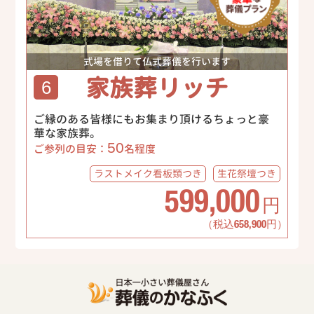
式場を借りて仏式葬儀を行います
家族葬リッチ
6
ご縁のある皆様にもお集まり頂けるちょっと豪
華な家族葬。
50
ご参列の目安：
名程度
ラストメイク
看板類つき
生花祭壇
つき
599,000
円
（税込658,900円）