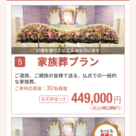
式場を借りて仏式葬儀を行います
家族葬プラン
5
ご遺族、ご親族の皆様で送る、仏式での一般的
な家族葬。
30
ご参列の目安：
名程度
449,000
生花祭壇
つき
円
（税込493,900円）