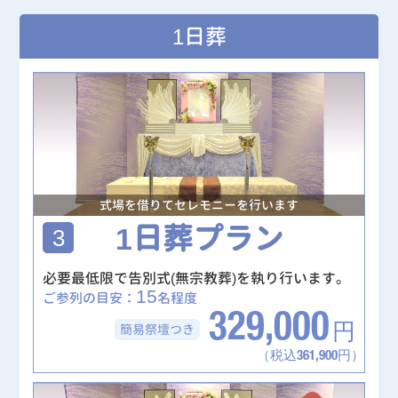
1日葬
式場を借りてセレモニーを行います
1日葬プラン
3
必要最低限で告別式(無宗教葬)を執り行います。
15
ご参列の目安：
名程度
329,000
簡易祭壇
つき
円
（税込361,900円）