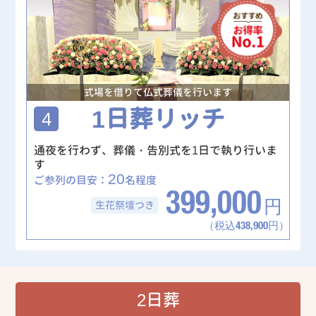
式場を借りて仏式葬儀を行います
1日葬リッチ
4
通夜を行わず、葬儀・告別式を1日で執り行いま
す
20
ご参列の目安：
名程度
399,000
生花祭壇
つき
円
（税込438,900円）
2日葬