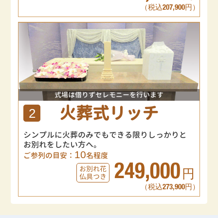
（税込207,900円）
式場は借りずセレモニーを行います
火葬式リッチ
2
シンプルに火葬のみでもできる限りしっかりと
お別れをしたい方へ。
10
ご参列の目安：
名程度
249,000
お別れ花
円
仏具つき
（税込273,900円）