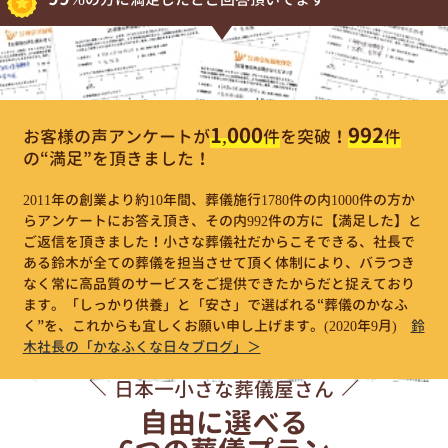
1,000
992
お客様の声アンケートが
件
を突破！
件
の“満足”を頂きました！
2011年の創業より約10年間、葬儀施行1780件の内1000件の方か
らアンケートにお答え頂き、その内992件の方に【満足した】と
ご返信を頂きました！小さな葬儀社だからこそできる、社長で
ある鈴木が全ての葬儀を担当させて頂く体制により、バラつき
なく常に高品質のサービスをご提供できたからだと捉えており
ます。「しっかり供養」と「安さ」で選ばれる“葬儀のかなふ
く”を、これからも宜しくお願い申し上げます。
(2020年9月)
鈴
木社長の「かなふくな日々ブログ」＞
日本一小さな葬儀屋さん
自由に選べる