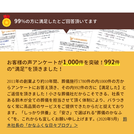
99%
の方に満足したとご回答頂いてます
1,000
992
お客様の声アンケートが
件
を突破！
件
の“満足”を頂きました！
2011年の創業より約10年間、葬儀施行1780件の内1000件の方か
らアンケートにお答え頂き、その内992件の方に【満足した】と
ご返信を頂きました！小さな葬儀社だからこそできる、社長で
ある鈴木が全ての葬儀を担当させて頂く体制により、バラつき
なく常に高品質のサービスをご提供できたからだと捉えており
ます。「しっかり供養」と「安さ」で選ばれる“葬儀のかなふ
く”を、これからも宜しくお願い申し上げます。
(2020年9月)
鈴
木社長の「かなふくな日々ブログ」＞