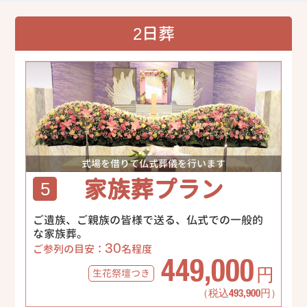
2日葬
式場を借りて仏式葬儀を行います
家族葬プラン
5
ご遺族、ご親族の皆様で送る、仏式での一般的
な家族葬。
30
ご参列の目安：
名程度
449,000
生花祭壇
つき
円
（税込493,900円）