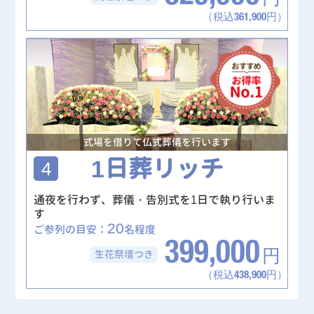
（税込361,900円）
式場を借りて仏式葬儀を行います
1日葬リッチ
4
通夜を行わず、葬儀・告別式を1日で執り行いま
す
20
ご参列の目安：
名程度
399,000
生花祭壇
つき
円
（税込438,900円）