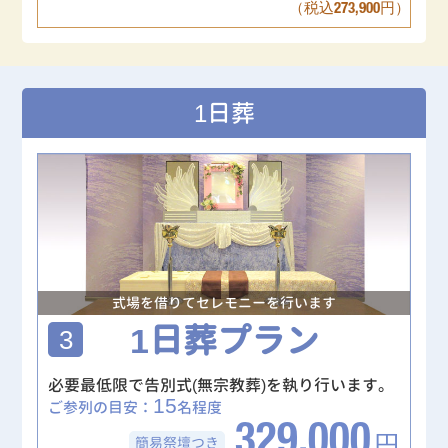
（税込273,900円）
1日葬
式場を借りてセレモニーを行います
1日葬プラン
3
必要最低限で告別式(無宗教葬)を執り行います。
15
ご参列の目安：
名程度
329,000
簡易祭壇
つき
円