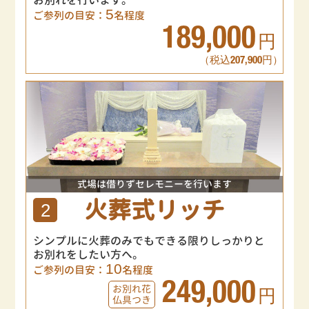
お別れを行います。
5
ご参列の目安：
名程度
189,000
円
（税込207,900円）
式場は借りずセレモニーを行います
火葬式リッチ
2
シンプルに火葬のみでもできる限りしっかりと
お別れをしたい方へ。
10
ご参列の目安：
名程度
249,000
お別れ花
円
仏具つき