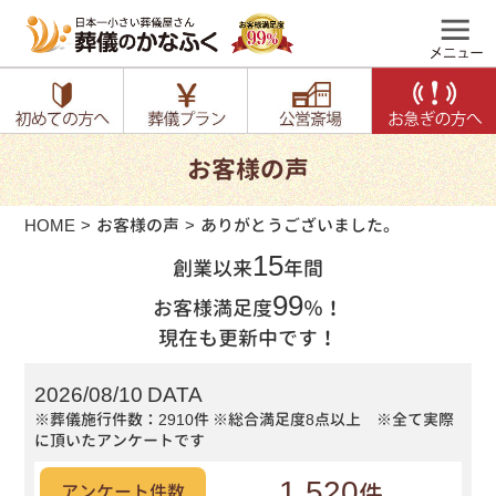
お客様の声
HOME
お客様の声
ありがとうございました。
15
創業以来
年間
99
お客様満足度
％！
現在も更新中です！
2026/08/10 DATA
※葬儀施行件数：2910件
※総合満足度8点以上 ※全て実際
に頂いたアンケートです
1,520
件
アンケート件数