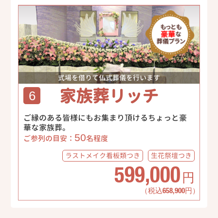
式場を借りて仏式葬儀を行います
家族葬リッチ
6
ご縁のある皆様にもお集まり頂けるちょっと豪
華な家族葬。
50
ご参列の目安：
名程度
ラストメイク
看板類つき
生花祭壇
つき
599,000
円
（税込658,900円）