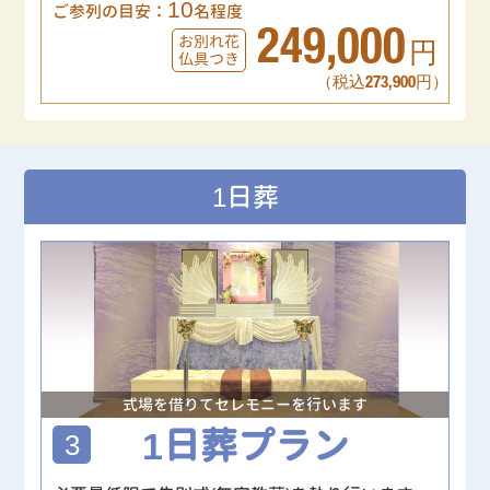
10
ご参列の目安：
名程度
249,000
お別れ花
円
仏具つき
（税込273,900円）
1日葬
式場を借りてセレモニーを行います
1日葬プラン
3