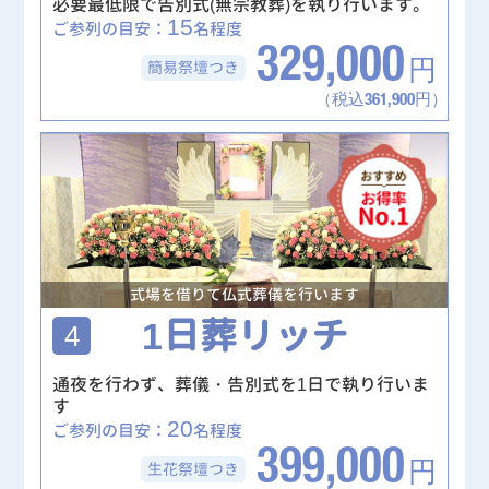
必要最低限で告別式(無宗教葬)を執り行います。
15
ご参列の目安：
名程度
329,000
簡易祭壇
つき
円
（税込361,900円）
式場を借りて仏式葬儀を行います
1日葬リッチ
4
通夜を行わず、葬儀・告別式を1日で執り行いま
す
20
ご参列の目安：
名程度
399,000
生花祭壇
つき
円