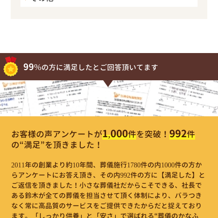
99%
の方に満足したとご回答頂いてます
1,000
992
お客様の声アンケートが
件
を突破！
件
の“満足”を頂きました！
2011年の創業より約10年間、葬儀施行1780件の内1000件の方か
らアンケートにお答え頂き、その内992件の方に【満足した】と
ご返信を頂きました！小さな葬儀社だからこそできる、社長で
ある鈴木が全ての葬儀を担当させて頂く体制により、バラつき
なく常に高品質のサービスをご提供できたからだと捉えており
ます。「しっかり供養」と「安さ」で選ばれる“葬儀のかなふ