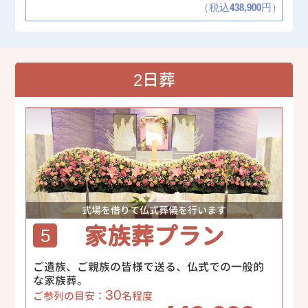
（税込438,900円）
2日葬
式場を借りて仏式葬儀を行います
家族葬プラン
5
ご遺族、ご親族の皆様で送る、仏式での一般的
な家族葬。
30
ご参列の目安：
名程度