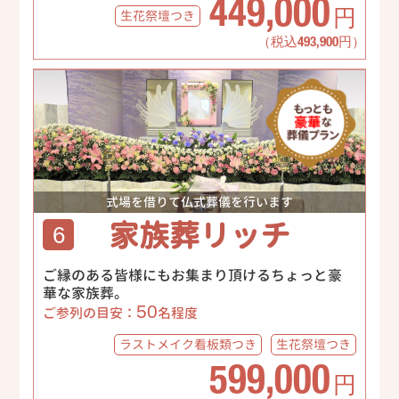
449,000
生花祭壇
つき
円
（税込493,900円）
式場を借りて仏式葬儀を行います
家族葬リッチ
6
ご縁のある皆様にもお集まり頂けるちょっと豪
華な家族葬。
50
ご参列の目安：
名程度
ラストメイク
看板類つき
生花祭壇
つき
599,000
円