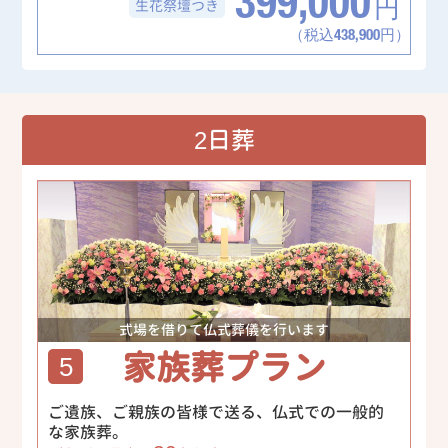
399,000
生花祭壇
つき
円
（税込438,900円）
2日葬
式場を借りて仏式葬儀を行います
家族葬プラン
5
ご遺族、ご親族の皆様で送る、仏式での一般的
な家族葬。