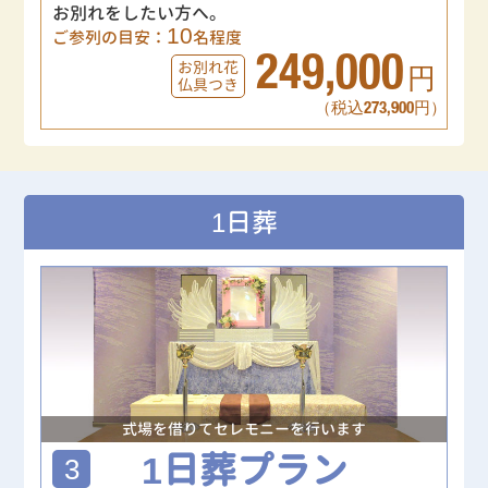
お別れをしたい方へ。
10
ご参列の目安：
名程度
249,000
お別れ花
円
仏具つき
（税込273,900円）
1日葬
式場を借りてセレモニーを行います
1日葬プラン
3