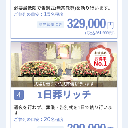
必要最低限で告別式(無宗教葬)を執り行います。
15
ご参列の目安：
名程度
329,000
簡易祭壇
つき
円
（税込361,900円）
式場を借りて仏式葬儀を行います
1日葬リッチ
4
通夜を行わず、葬儀・告別式を1日で執り行いま
す
20
ご参列の目安：
名程度