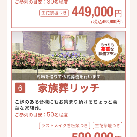
30
ご参列の目安：
名程度
449,000
生花祭壇
つき
円
（税込493,900円）
式場を借りて仏式葬儀を行います
家族葬リッチ
6
ご縁のある皆様にもお集まり頂けるちょっと豪
華な家族葬。
50
ご参列の目安：
名程度
ラストメイク
看板類つき
生花祭壇
つき