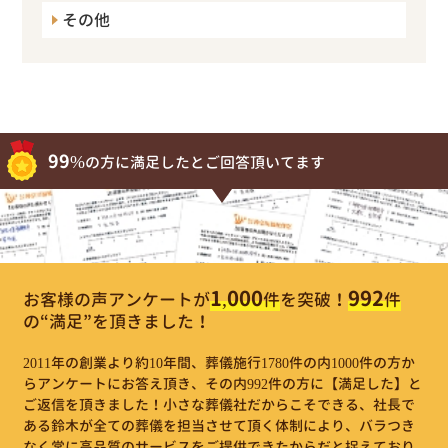
その他
99%
の方に満足したとご回答頂いてます
1,000
992
お客様の声アンケートが
件
を突破！
件
の“満足”を頂きました！
2011年の創業より約10年間、葬儀施行1780件の内1000件の方か
らアンケートにお答え頂き、その内992件の方に【満足した】と
ご返信を頂きました！小さな葬儀社だからこそできる、社長で
ある鈴木が全ての葬儀を担当させて頂く体制により、バラつき
なく常に高品質のサービスをご提供できたからだと捉えており