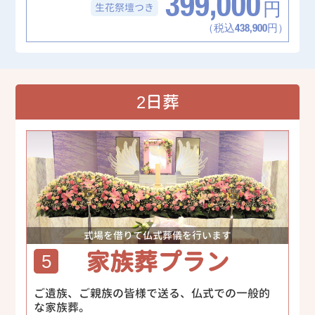
399,000
生花祭壇
つき
円
（税込438,900円）
2日葬
式場を借りて仏式葬儀を行います
家族葬プラン
5
ご遺族、ご親族の皆様で送る、仏式での一般的
な家族葬。