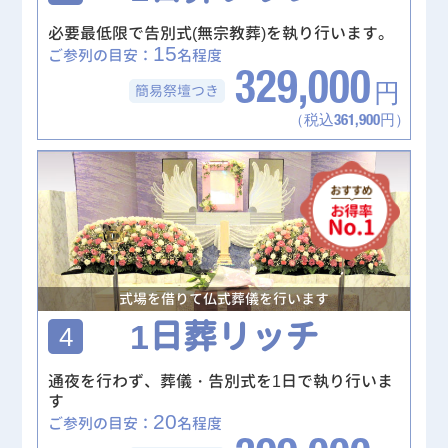
必要最低限で告別式(無宗教葬)を執り行います。
15
ご参列の目安：
名程度
329,000
簡易祭壇
つき
円
（税込361,900円）
式場を借りて仏式葬儀を行います
1日葬リッチ
4
通夜を行わず、葬儀・告別式を1日で執り行いま
す
20
ご参列の目安：
名程度