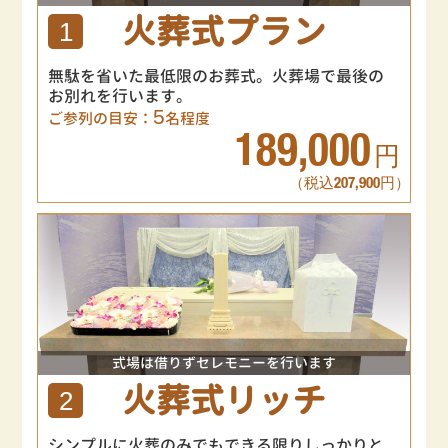
火葬式プラン
1
無駄を省いた最低限のお葬式。火葬場で最後の
お別れを行います。
5
ご参列の目安：
名程度
189,000
円
（税込207,900円）
式場は借りずセレモニーを行います
火葬式リッチ
2
シンプルに火葬のみでもできる限りしっかりと