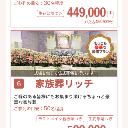
30
ご参列の目安：
名程度
449,000
生花祭壇
つき
円
（税込493,900円）
式場を借りて仏式葬儀を行います
家族葬リッチ
6
ご縁のある皆様にもお集まり頂けるちょっと豪
華な家族葬。
50
ご参列の目安：
名程度
ラストメイク
看板類つき
生花祭壇
つき