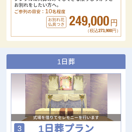
お別れをしたい方へ。
10
ご参列の目安：
名程度
249,000
お別れ花
円
仏具つき
（税込273,900円）
1日葬
式場を借りてセレモニーを行います
1日葬プラン
3