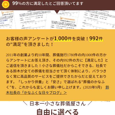
99%
の方に満足したとご回答頂いてます
1,000
992
お客様の声アンケートが
件
を突破！
件
の“満足”を頂きました！
2011年の創業より約10年間、葬儀施行1780件の内1000件の方か
らアンケートにお答え頂き、その内992件の方に【満足した】と
ご返信を頂きました！小さな葬儀社だからこそできる、社長で
ある鈴木が全ての葬儀を担当させて頂く体制により、バラつき
なく常に高品質のサービスをご提供できたからだと捉えており
ます。「しっかり供養」と「安さ」で選ばれる“葬儀のかなふ
く”を、これからも宜しくお願い申し上げます。
(2020年9月)
鈴
木社長の「かなふくな日々ブログ」＞
日本一小さな葬儀屋さん
自由に選べる