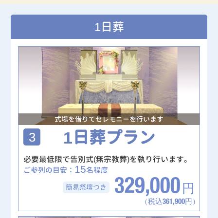
1日葬
式場を借りてセレモニーを行います
1日葬プラン
3
必要最低限で告別式(無宗教葬)を執り行います。
15
ご参列の目安：
名程度
329,000
簡易祭壇
つき
円
（税込361,900円）