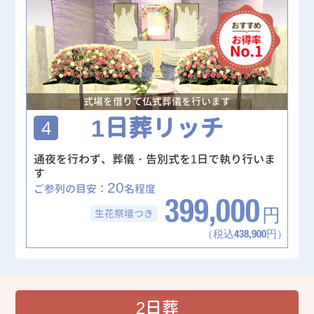
式場を借りて仏式葬儀を行います
1日葬リッチ
4
通夜を行わず、葬儀・告別式を1日で執り行いま
す
20
ご参列の目安：
名程度
399,000
生花祭壇
つき
円
（税込438,900円）
2日葬