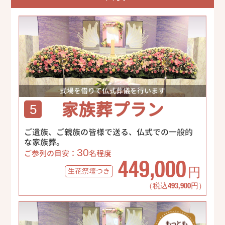
式場を借りて仏式葬儀を行います
家族葬プラン
5
ご遺族、ご親族の皆様で送る、仏式での一般的
な家族葬。
30
ご参列の目安：
名程度
449,000
生花祭壇
つき
円
（税込493,900円）