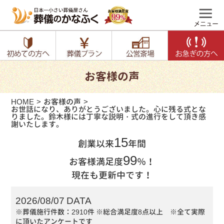
お客様の声
HOME
お客様の声
お世話になり、ありがとうございました。心に残る式とな
りました。鈴木様には丁寧な説明・式の進行をして頂き感
謝いたします。
15
創業以来
年間
99
お客様満足度
％！
現在も更新中です！
2026/08/07 DATA
※葬儀施行件数：2910件
※総合満足度8点以上 ※全て実際
に頂いたアンケートです