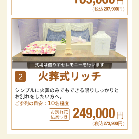
189,000
円
（税込207,900円）
式場は借りずセレモニーを行います
火葬式リッチ
2
シンプルに火葬のみでもできる限りしっかりと
お別れをしたい方へ。
10
ご参列の目安：
名程度
249,000
お別れ花
円
仏具つき
（税込273,900円）