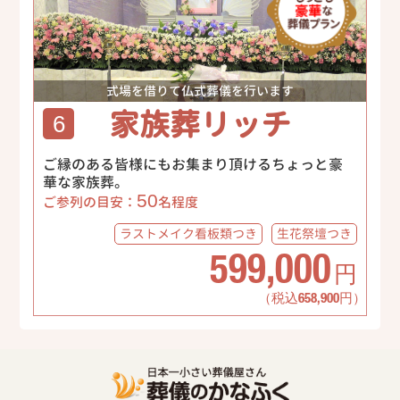
式場を借りて仏式葬儀を行います
家族葬リッチ
6
ご縁のある皆様にもお集まり頂けるちょっと豪
華な家族葬。
50
ご参列の目安：
名程度
ラストメイク
看板類つき
生花祭壇
つき
599,000
円
（税込658,900円）