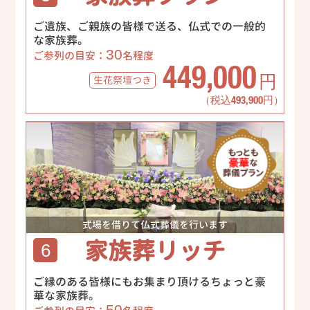
ご遺族、ご親族の皆様で送る、仏式での一般的
な家族葬。
30
ご参列の目安：
名程度
449,000
生花祭壇
つき
円
（税込493,900円）
式場を借りて仏式葬儀を行います
家族葬リッチ
6
ご縁のある皆様にもお集まり頂けるちょっと豪
華な家族葬。
50