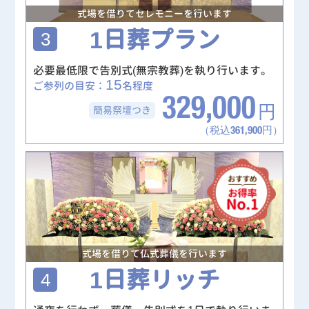
式場を借りてセレモニーを行います
1日葬プラン
3
必要最低限で告別式(無宗教葬)を執り行います。
15
ご参列の目安：
名程度
329,000
簡易祭壇
つき
円
（税込361,900円）
式場を借りて仏式葬儀を行います
1日葬リッチ
4