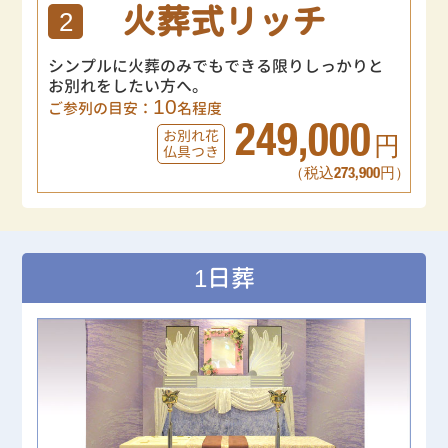
火葬式リッチ
2
シンプルに火葬のみでもできる限りしっかりと
お別れをしたい方へ。
10
ご参列の目安：
名程度
249,000
お別れ花
円
仏具つき
（税込273,900円）
1日葬