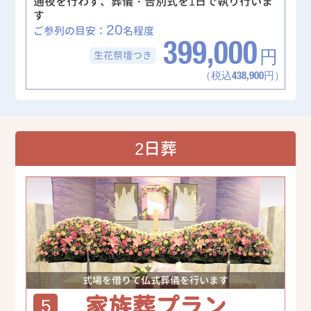
通夜を行わず、葬儀・告別式を1日で執り行いま
す
20
ご参列の目安：
名程度
399,000
生花祭壇
つき
円
（税込438,900円）
2日葬
式場を借りて仏式葬儀を行います
家族葬プラン
5