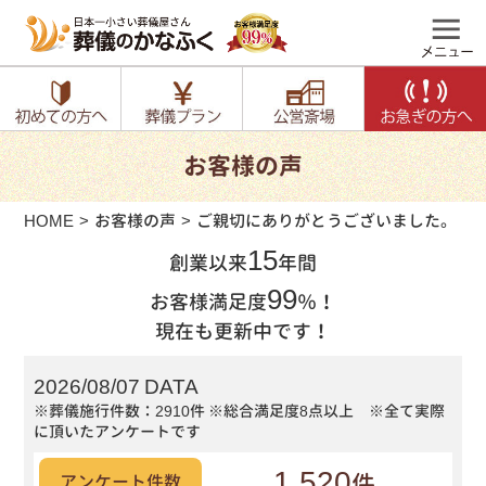
お客様の声
HOME
お客様の声
ご親切にありがとうございました。
15
創業以来
年間
99
お客様満足度
％！
現在も更新中です！
2026/08/07 DATA
※葬儀施行件数：2910件
※総合満足度8点以上 ※全て実際
に頂いたアンケートです
1,520
件
アンケート件数