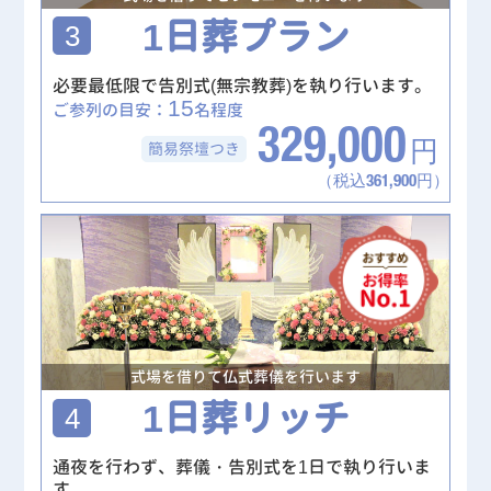
1日葬プラン
3
必要最低限で告別式(無宗教葬)を執り行います。
15
ご参列の目安：
名程度
329,000
簡易祭壇
つき
円
（税込361,900円）
式場を借りて仏式葬儀を行います
1日葬リッチ
4
通夜を行わず、葬儀・告別式を1日で執り行いま
す