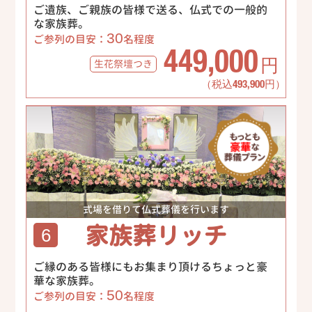
ご遺族、ご親族の皆様で送る、仏式での一般的
な家族葬。
30
ご参列の目安：
名程度
449,000
生花祭壇
つき
円
（税込493,900円）
式場を借りて仏式葬儀を行います
家族葬リッチ
6
ご縁のある皆様にもお集まり頂けるちょっと豪
華な家族葬。
50
ご参列の目安：
名程度