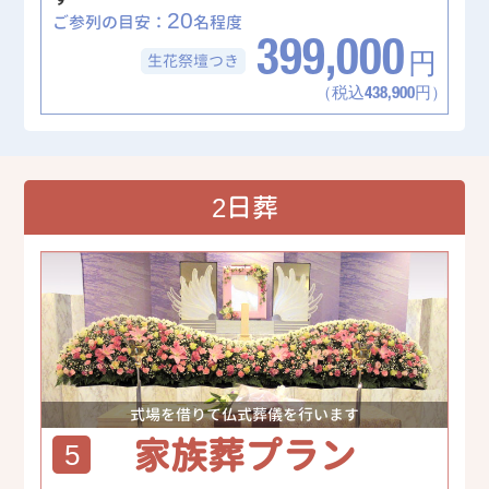
20
ご参列の目安：
名程度
399,000
生花祭壇
つき
円
（税込438,900円）
2日葬
式場を借りて仏式葬儀を行います
家族葬プラン
5