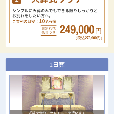
シンプルに火葬のみでもできる限りしっかりと
お別れをしたい方へ。
10
ご参列の目安：
名程度
249,000
お別れ花
円
仏具つき
（税込273,900円）
1日葬
式場を借りてセレモニーを行います