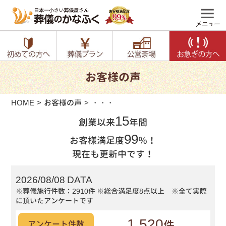
お客様の声
HOME
お客様の声
・・・
15
創業以来
年間
99
お客様満足度
％！
現在も更新中です！
2026/08/08 DATA
※葬儀施行件数：2910件
※総合満足度8点以上 ※全て実際
に頂いたアンケートです
1,520
件
アンケート件数