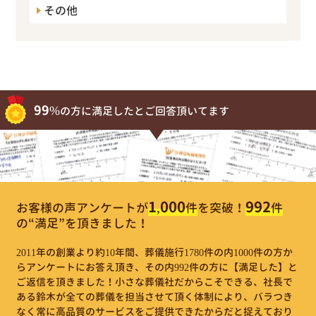
その他
99%
の方に満足したとご回答頂いてます
1,000
992
お客様の声アンケートが
件
を突破！
件
の“満足”を頂きました！
2011年の創業より約10年間、葬儀施行1780件の内1000件の方か
らアンケートにお答え頂き、その内992件の方に【満足した】と
ご返信を頂きました！小さな葬儀社だからこそできる、社長で
ある鈴木が全ての葬儀を担当させて頂く体制により、バラつき
なく常に高品質のサービスをご提供できたからだと捉えており