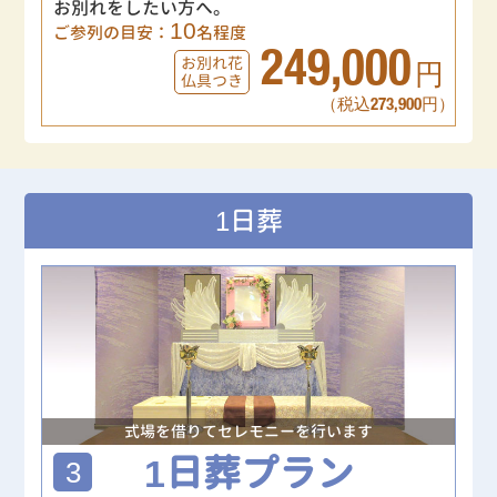
お別れをしたい方へ。
10
ご参列の目安：
名程度
249,000
お別れ花
円
仏具つき
（税込273,900円）
1日葬
式場を借りてセレモニーを行います
1日葬プラン
3