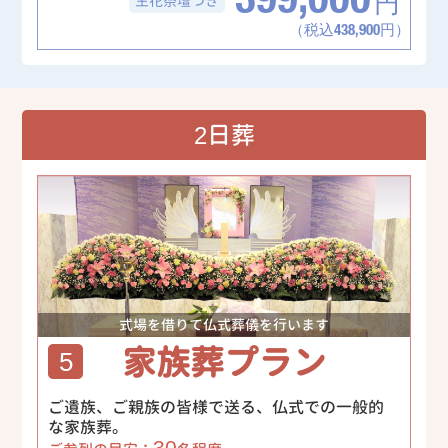
399,000
生花祭壇
つき
円
（税込438,900円）
2日葬
式場を借りて仏式葬儀を行います
家族葬プラン
5
ご遺族、ご親族の皆様で送る、仏式での一般的
な家族葬。
30