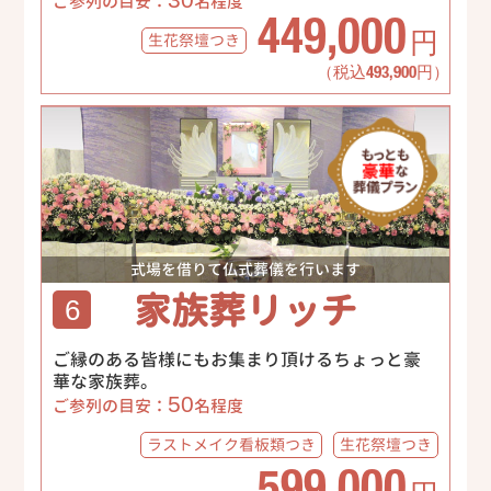
ご参列の目安：
名程度
449,000
生花祭壇
つき
円
（税込493,900円）
式場を借りて仏式葬儀を行います
家族葬リッチ
6
ご縁のある皆様にもお集まり頂けるちょっと豪
華な家族葬。
50
ご参列の目安：
名程度
ラストメイク
看板類つき
生花祭壇
つき