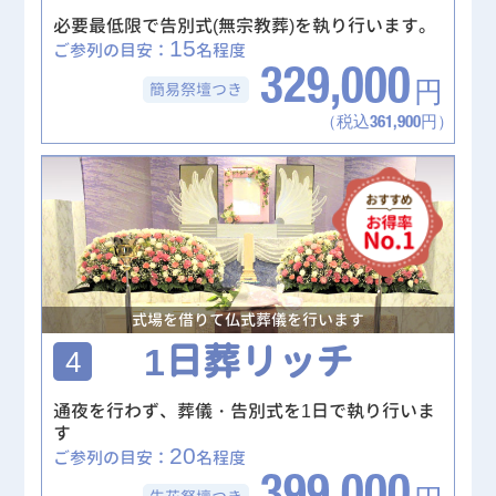
必要最低限で告別式(無宗教葬)を執り行います。
15
ご参列の目安：
名程度
329,000
簡易祭壇
つき
円
（税込361,900円）
式場を借りて仏式葬儀を行います
1日葬リッチ
4
通夜を行わず、葬儀・告別式を1日で執り行いま
す
20
ご参列の目安：
名程度