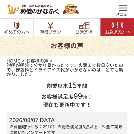
お客様の声
HOME
お客様の声
説明が明確で分かり易かったです。火葬まで数日空いたの
で、安置料とドライアイス代がかからないのは、とても助
かりました。
15
創業以来
年間
99
お客様満足度
％！
現在も更新中です！
2026/08/07 DATA
※葬儀施行件数：2910件
※総合満足度8点以上 ※全て実際
に頂いたアンケートです