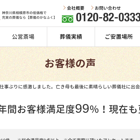
会社概要
お問い合わせ
神奈川県相模原市の低価格で
0120-82-033
充実の葬儀なら【葬儀のかなふく】
公営斎場
葬儀実績
ご安置場所
お客様の声
仕事ぶりに感激しました。亡き母も最後に素晴らしい葬儀社に出会
99
年間
お客様満足度
％！
現在も