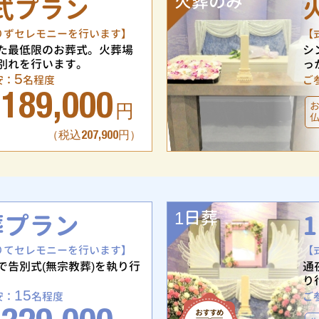
火葬のみ
式プラン
りずセレモニーを行います】
【
た最低限のお葬式。火葬場
シ
別れを行います。
っ
5
安：
名程度
ご
189,000
円
（税込207,900円）
1日葬
葬プラン
りてセレモニーを行います】
【
で告別式(無宗教葬)を執り行
通
り
15
安：
名程度
ご