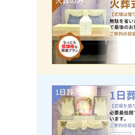
火葬のみ
火葬
【式場は借
無駄を省い
で最後のお
ご参列の目
1日葬
1日
【式場を借
必要最低限
います。
ご参列の目