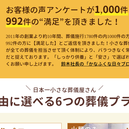
1,000
お客様の声アンケートが
件
992
件
の“満足”を頂きました！
2011年の創業より約10年間、葬儀施行1780件の内1000
992件の方に【満足した】とご返信を頂きました！小さな
が全ての葬儀を担当させて頂く体制により、バラつきなく
だと捉えております。「しっかり供養」と「安さ」で選ばれ
くお願い申し上げます。
鈴木社長の「かなふくな日々ブ
日本一小さな葬儀屋さん
由に選べる
6つの葬儀プ