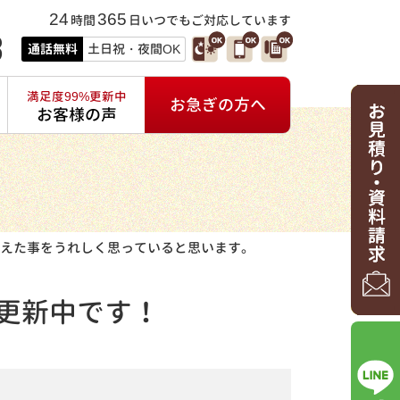
24
365
時間
日いつでもご対応しています
3
通話無料
土日祝・夜間OK
満足度99%更新中
お急ぎの方へ
お客様の声
えた事をうれしく思っていると思います。
更新中です！