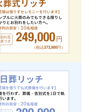
火葬式リッチ
式場は借りずセレモニーを行います】
ンプルに火葬のみでもできる限りし
かりとお別れをしたい方へ。
10
参列の目安：
名程度
249,000
お別れ花
円
仏具つき
（税込273,900円）
1日葬リッチ
式場を借りて仏式葬儀を行います】
夜を行わず、葬儀・告別式を1日で執
行います。
20
参列の目安：
名程度