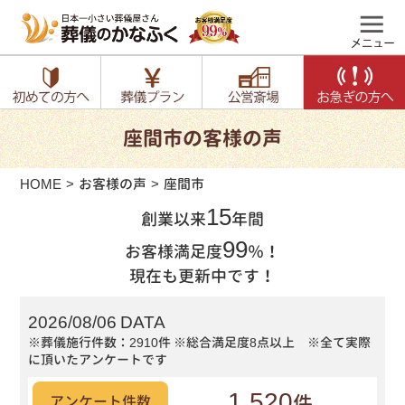
座間市の客様の声
HOME
お客様の声
座間市
15
創業以来
年間
99
お客様満足度
％！
現在も更新中です！
2026/08/06 DATA
※葬儀施行件数：2910件
※総合満足度8点以上 ※全て実際
に頂いたアンケートです
1,520
件
アンケート件数