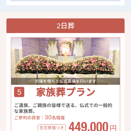
2日葬
式場を借りて仏式葬儀を行います
家族葬プラン
5
ご遺族、ご親族の皆様で送る、仏式での一般的
な家族葬。
30
ご参列の目安：
名程度
449,000
生花祭壇
つき
円