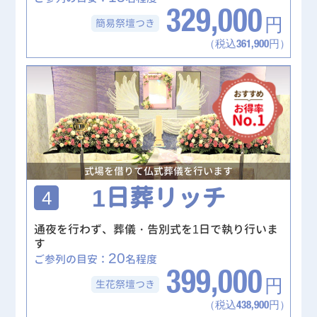
329,000
簡易祭壇
つき
円
（税込361,900円）
式場を借りて仏式葬儀を行います
1日葬リッチ
4
通夜を行わず、葬儀・告別式を1日で執り行いま
す
20
ご参列の目安：
名程度
399,000
生花祭壇
つき
円
（税込438,900円）