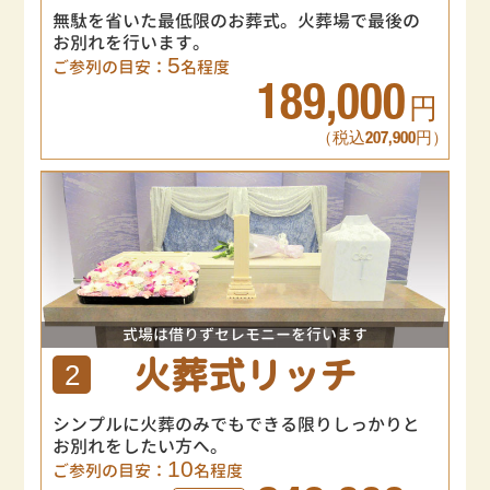
無駄を省いた最低限のお葬式。火葬場で最後の
お別れを行います。
5
ご参列の目安：
名程度
189,000
円
（税込207,900円）
式場は借りずセレモニーを行います
火葬式リッチ
2
シンプルに火葬のみでもできる限りしっかりと
お別れをしたい方へ。
10
ご参列の目安：
名程度