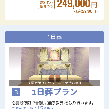
249,000
お別れ花
円
仏具つき
（税込273,900円）
1日葬
式場を借りてセレモニーを行います
1日葬プラン
3
必要最低限で告別式(無宗教葬)を執り行います。
15
ご参列の目安：
名程度