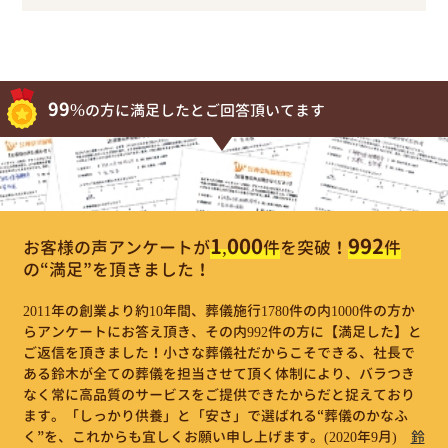
99%
の方に満足したとご回答頂いてます
1,000
992
お客様の声アンケートが
件
を突破！
件
の“満足”を頂きました！
2011年の創業より約10年間、葬儀施行1780件の内1000件の方か
らアンケートにお答え頂き、その内992件の方に【満足した】と
ご返信を頂きました！小さな葬儀社だからこそできる、社長で
ある鈴木が全ての葬儀を担当させて頂く体制により、バラつき
なく常に高品質のサービスをご提供できたからだと捉えており
ます。「しっかり供養」と「安さ」で選ばれる“葬儀のかなふ
く”を、これからも宜しくお願い申し上げます。
(2020年9月)
鈴