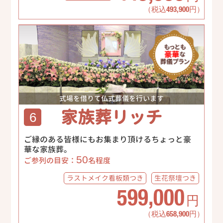
（税込493,900円）
式場を借りて仏式葬儀を行います
家族葬リッチ
6
ご縁のある皆様にもお集まり頂けるちょっと豪
華な家族葬。
50
ご参列の目安：
名程度
ラストメイク
看板類つき
生花祭壇
つき
599,000
円
（税込658,900円）