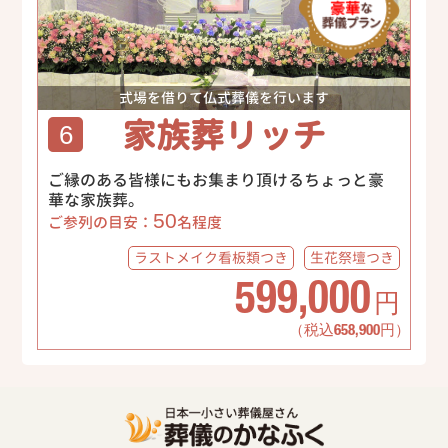
式場を借りて仏式葬儀を行います
家族葬リッチ
6
ご縁のある皆様にもお集まり頂けるちょっと豪
華な家族葬。
50
ご参列の目安：
名程度
ラストメイク
看板類つき
生花祭壇
つき
599,000
円
（税込658,900円）