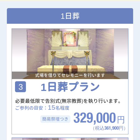
1日葬
式場を借りてセレモニーを行います
1日葬プラン
3
必要最低限で告別式(無宗教葬)を執り行います。
15
ご参列の目安：
名程度
329,000
簡易祭壇
つき
円
（税込361,900円）