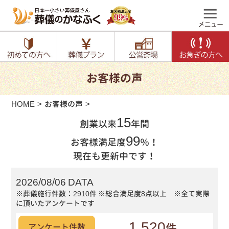
お客様の声
HOME
お客様の声
15
創業以来
年間
99
お客様満足度
％！
現在も更新中です！
2026/08/06 DATA
※葬儀施行件数：2910件
※総合満足度8点以上 ※全て実際
に頂いたアンケートです
1,520
件
アンケート件数