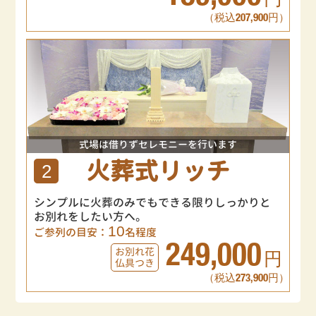
円
（税込207,900円）
式場は借りずセレモニーを行います
火葬式リッチ
2
シンプルに火葬のみでもできる限りしっかりと
お別れをしたい方へ。
10
ご参列の目安：
名程度
249,000
お別れ花
円
仏具つき
（税込273,900円）