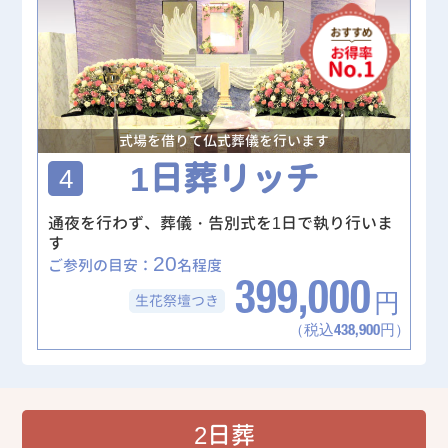
式場を借りて仏式葬儀を行います
1日葬リッチ
4
通夜を行わず、葬儀・告別式を1日で執り行いま
す
20
ご参列の目安：
名程度
399,000
生花祭壇
つき
円
（税込438,900円）
2日葬