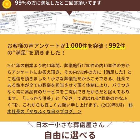
99%
の方に満足したとご回答頂いてます
1,000
992
お客様の声アンケートが
件
を突破！
件
の“満足”を頂きました！
2011年の創業より約10年間、葬儀施行1780件の内1000件の方か
らアンケートにお答え頂き、その内992件の方に【満足した】と
ご返信を頂きました！小さな葬儀社だからこそできる、社長で
ある鈴木が全ての葬儀を担当させて頂く体制により、バラつき
なく常に高品質のサービスをご提供できたからだと捉えており
ます。「しっかり供養」と「安さ」で選ばれる“葬儀のかなふ
く”を、これからも宜しくお願い申し上げます。
(2020年9月)
鈴
木社長の「かなふくな日々ブログ」＞
日本一小さな葬儀屋さん
自由に選べる