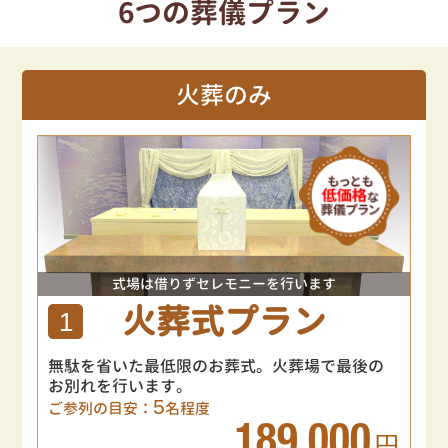
6つの葬儀プラン
火葬のみ
式場は借りずセレモニーを行います
火葬式プラン
1
無駄を省いた最低限のお葬式。火葬場で最後の
お別れを行います。
5
ご参列の目安：
名程度
189,000