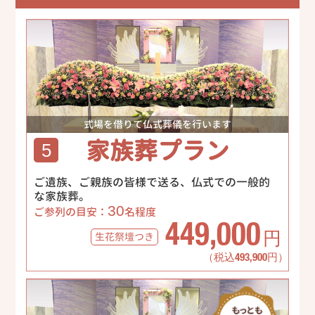
式場を借りて仏式葬儀を行います
家族葬プラン
5
ご遺族、ご親族の皆様で送る、仏式での一般的
な家族葬。
30
ご参列の目安：
名程度
449,000
生花祭壇
つき
円
（税込493,900円）