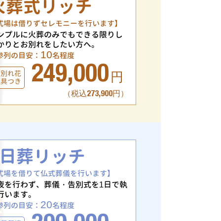
火葬式リッチ
式場は借りずセレモニーを行います】
ンプルに火葬のみでもできる限りし
かりとお別れをしたい方へ。
10
参列の目安：
名程度
249,000
お別れ花
円
仏具つき
（税込273,900円）
1日葬リッチ
式場を借りて仏式葬儀を行います】
夜を行わず、葬儀・告別式を1日で執
行います。
20
参列の目安：
名程度