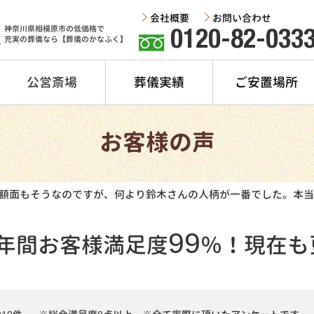
会社概要
お問い合わせ
神奈川県相模原市の低価格で
0120-82-033
充実の葬儀なら【葬儀のかなふく】
公営斎場
葬儀実績
ご安置場所
お客様の声
額面もそうなのですが、何より鈴木さんの人柄が一番でした。本当
99
年間
お客様満足度
％！
現在も