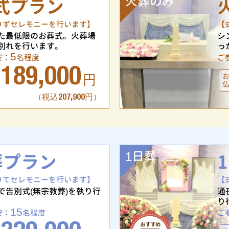
火葬のみ
式プラン
りずセレモニーを行います】
【
た最低限のお葬式。火葬場
シ
別れを行います。
っ
5
安：
名程度
ご
189,000
円
（税込207,900円）
1日葬
葬プラン
りてセレモニーを行います】
【
で告別式(無宗教葬)を執り行
通
り
15
安：
名程度
ご