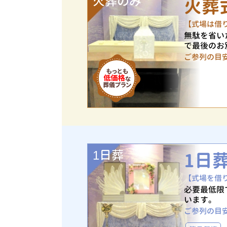
火葬のみ
火葬
【式場は借
無駄を省い
で最後のお
ご参列の目
1日葬
1日
【式場を借
必要最低限
います。
ご参列の目