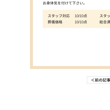
お身体気を付けて下さい。
スタッフ対応
10/10点
スタ
葬儀価格
10/10点
総合
＜前の記