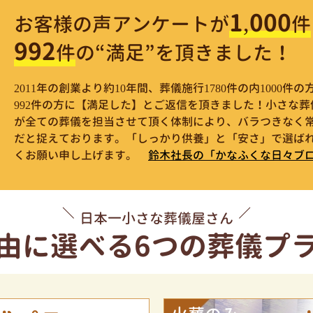
1,000
お客様の声アンケートが
件
992
件
の“満足”を頂きました！
2011年の創業より約10年間、葬儀施行1780件の内1000
992件の方に【満足した】とご返信を頂きました！小さな
が全ての葬儀を担当させて頂く体制により、バラつきなく
だと捉えております。「しっかり供養」と「安さ」で選ばれ
くお願い申し上げます。
鈴木社長の「かなふくな日々ブ
日本一小さな葬儀屋さん
由に選べる
6つの葬儀プ