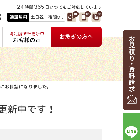
24
365
時間
日いつでもご対応しています
3
通話無料
土日祝・夜間OK
満足度99%更新中
お急ぎの方へ
お客様の声
にお世話になりました。
更新中です！