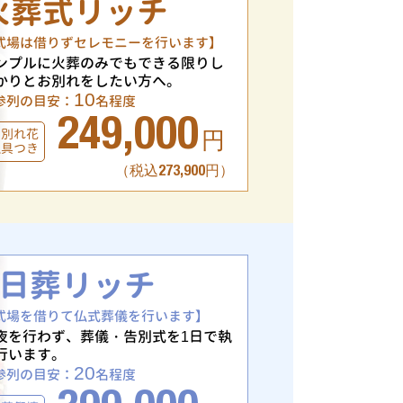
火葬式リッチ
式場は借りずセレモニーを行います】
ンプルに火葬のみでもできる限りし
かりとお別れをしたい方へ。
10
参列の目安：
名程度
249,000
お別れ花
円
仏具つき
（税込273,900円）
1日葬リッチ
式場を借りて仏式葬儀を行います】
夜を行わず、葬儀・告別式を1日で執
行います。
20
参列の目安：
名程度