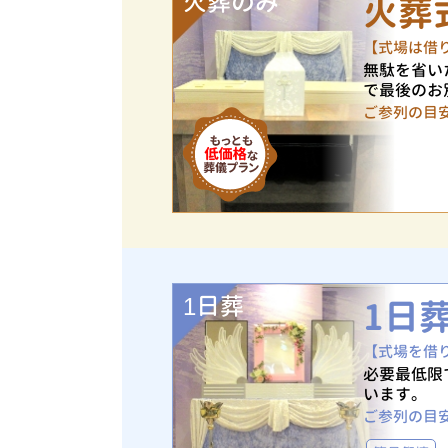
火葬のみ
火葬
【式場は借
無駄を省い
で最後のお
ご参列の目
1日葬
1日
【式場を借
必要最低限
います。
ご参列の目