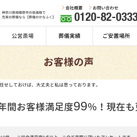
会社概要
お問い合わせ
神奈川県相模原市の低価格で
0120-82-033
充実の葬儀なら【葬儀のかなふく】
公営斎場
葬儀実績
ご安置場所
お客様の声
任せしておけば、大丈夫と私は思っております。
99
年間
お客様満足度
％！
現在も