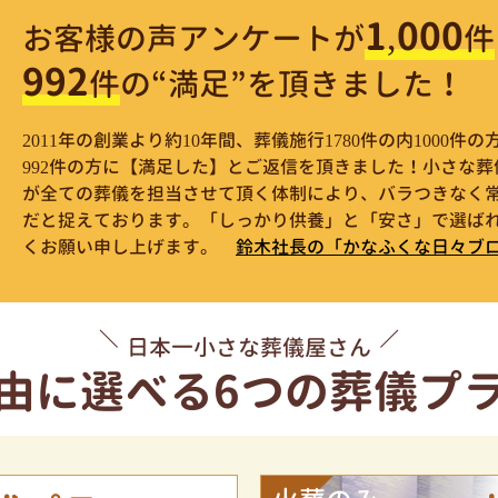
1,000
お客様の声アンケートが
件
992
件
の“満足”を頂きました！
2011年の創業より約10年間、葬儀施行1780件の内1000
992件の方に【満足した】とご返信を頂きました！小さな
が全ての葬儀を担当させて頂く体制により、バラつきなく
だと捉えております。「しっかり供養」と「安さ」で選ばれ
くお願い申し上げます。
鈴木社長の「かなふくな日々ブ
日本一小さな葬儀屋さん
由に選べる
6つの葬儀プ