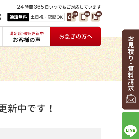
24
365
時間
日いつでもご対応しています
3
通話無料
土日祝・夜間OK
満足度99%更新中
お急ぎの方へ
お客様の声
更新中です！