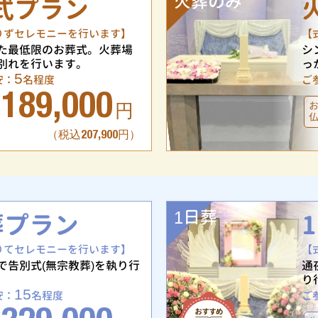
火葬のみ
式プラン
りずセレモニーを行います】
【
た最低限のお葬式。火葬場
シ
別れを行います。
っ
5
安：
名程度
ご
189,000
円
（税込207,900円）
1日葬
葬プラン
りてセレモニーを行います】
【
で告別式(無宗教葬)を執り行
通
り
15
安：
名程度
ご