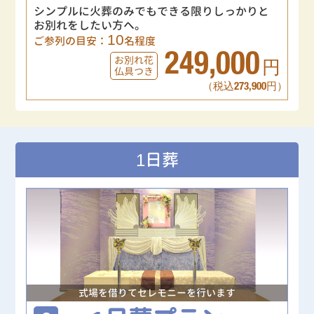
シンプルに火葬のみでもできる限りしっかりと
お別れをしたい方へ。
10
ご参列の目安：
名程度
249,000
お別れ花
円
仏具つき
（税込273,900円）
1日葬
式場を借りてセレモニーを行います