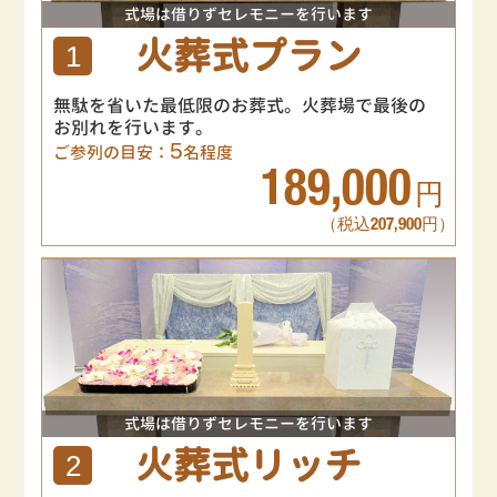
式場は借りずセレモニーを行います
火葬式プラン
1
無駄を省いた最低限のお葬式。火葬場で最後の
お別れを行います。
5
ご参列の目安：
名程度
189,000
円
（税込207,900円）
式場は借りずセレモニーを行います
火葬式リッチ
2