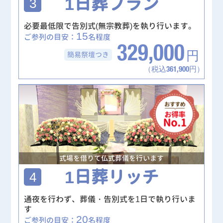
1日葬プラン
3
必要最低限で告別式(無宗教葬)を執り行います。
15
ご参列の目安：
名程度
329,000
簡易祭壇
つき
円
（税込361,900円）
式場を借りて仏式葬儀を行います
1日葬リッチ
4
通夜を行わず、葬儀・告別式を1日で執り行いま
す
20
ご参列の目安：
名程度