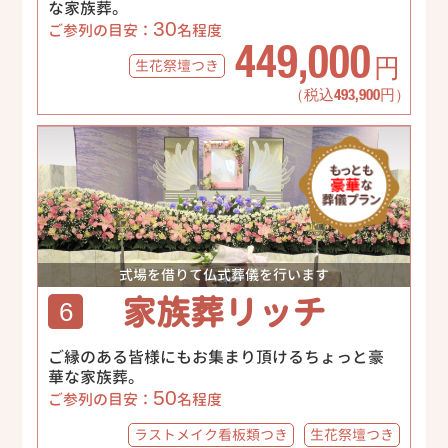
な家族葬。
30
ご参列の目安：
名程度
449,000
生花祭壇
つき
円
（税込493,900円）
式場を借りて仏式葬儀を行います
家族葬リッチ
6
ご縁のある皆様にもお集まり頂けるちょっと豪
華な家族葬。
50
ご参列の目安：
名程度
ラストメイク
看板類つき
生花祭壇
つき