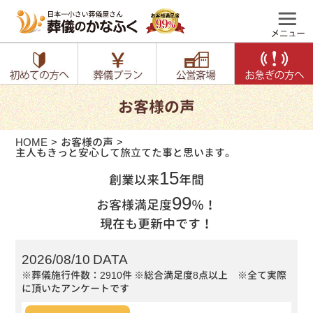
お客様の声
HOME
お客様の声
主人もきっと安心して旅立てた事と思います。
15
創業以来
年間
99
お客様満足度
％！
現在も更新中です！
2026/08/10 DATA
※葬儀施行件数：2910件
※総合満足度8点以上 ※全て実際
に頂いたアンケートです