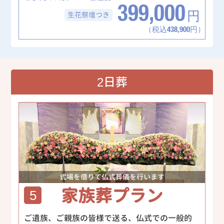
399,000
生花祭壇
つき
円
（税込438,900円）
2日葬
式場を借りて仏式葬儀を行います
家族葬プラン
5
ご遺族、ご親族の皆様で送る、仏式での一般的