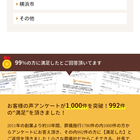
横浜市
その他
99%
の方に満足したとご回答頂いてます
1,000
992
お客様の声アンケートが
件
を突破！
件
の“満足”を頂きました！
2011年の創業より約10年間、葬儀施行1780件の内1000件の方か
らアンケートにお答え頂き、その内992件の方に【満足した】と
ご返信を頂きました！小さな葬儀社だからこそできる、社長で