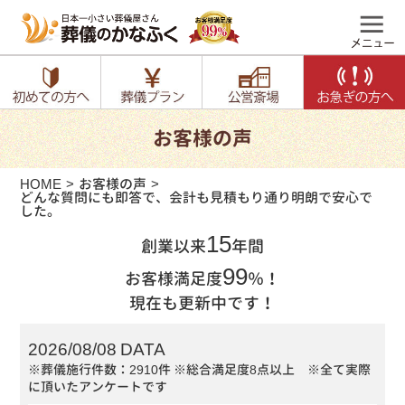
お客様の声
HOME
お客様の声
どんな質問にも即答で、会計も見積もり通り明朗で安心で
した。
15
創業以来
年間
99
お客様満足度
％！
現在も更新中です！
2026/08/08 DATA
※葬儀施行件数：2910件
※総合満足度8点以上 ※全て実際
に頂いたアンケートです