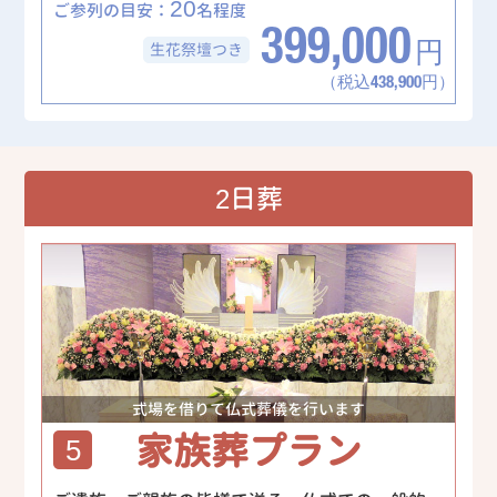
20
ご参列の目安：
名程度
399,000
生花祭壇
つき
円
（税込438,900円）
2日葬
式場を借りて仏式葬儀を行います
家族葬プラン
5