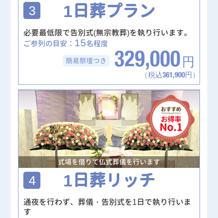
1日葬プラン
3
必要最低限で告別式(無宗教葬)を執り行います。
15
ご参列の目安：
名程度
329,000
簡易祭壇
つき
円
（税込361,900円）
式場を借りて仏式葬儀を行います
1日葬リッチ
4
通夜を行わず、葬儀・告別式を1日で執り行いま
す