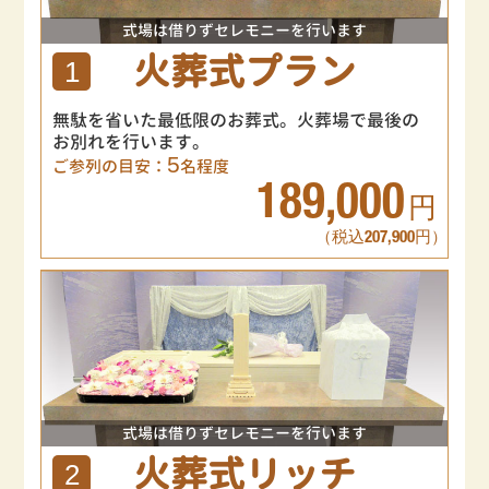
式場は借りずセレモニーを行います
火葬式プラン
1
無駄を省いた最低限のお葬式。火葬場で最後の
お別れを行います。
5
ご参列の目安：
名程度
189,000
円
（税込207,900円）
式場は借りずセレモニーを行います
火葬式リッチ
2