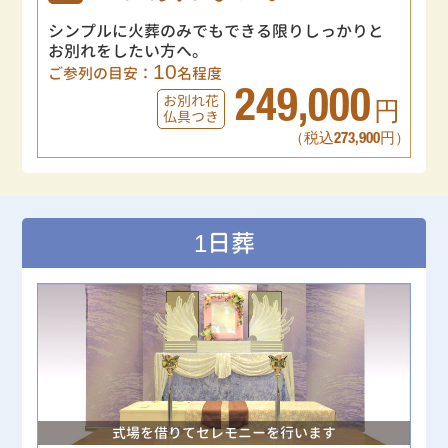
シンプルに火葬のみでもできる限りしっかりと
お別れをしたい方へ。
10
ご参列の目安：
名程度
249,000
お別れ花
円
仏具つき
（税込273,900円）
1日葬
式場を借りてセレモニーを行います