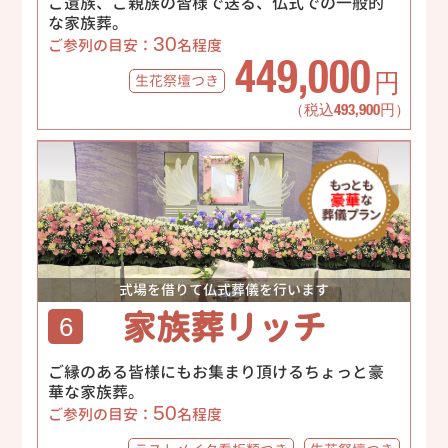
ご遺族、ご親族の皆様で送る、仏式での一般的
な家族葬。
30
ご参列の目安：
名程度
449,000
生花祭壇
つき
円
（税込493,900円）
式場を借りて仏式葬儀を行います
家族葬リッチ
6
ご縁のある皆様にもお集まり頂けるちょっと豪
華な家族葬。
50
ご参列の目安：
名程度