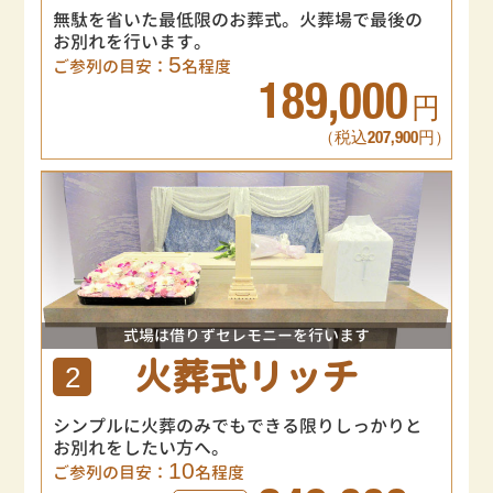
無駄を省いた最低限のお葬式。火葬場で最後の
お別れを行います。
5
ご参列の目安：
名程度
189,000
円
（税込207,900円）
式場は借りずセレモニーを行います
火葬式リッチ
2
シンプルに火葬のみでもできる限りしっかりと
お別れをしたい方へ。
10
ご参列の目安：
名程度