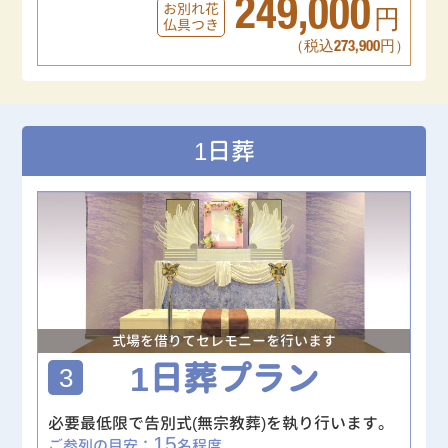
249,000
お別れ花
円
仏具つき
（税込273,900円）
1日葬
式場を借りてセレモニーを行います
1日葬プラン
3
必要最低限で告別式(無宗教葬)を執り行います。
15
ご参列の目安：
名程度