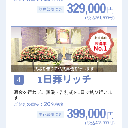
329,000
簡易祭壇
つき
円
（税込361,900円）
式場を借りて仏式葬儀を行います
1日葬リッチ
4
通夜を行わず、葬儀・告別式を1日で執り行いま
す
20
ご参列の目安：
名程度
399,000
生花祭壇
つき
円
（税込438,900円）