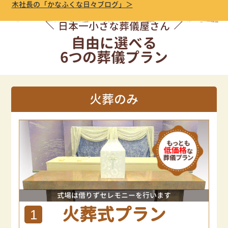
木社長の「かなふくな日々ブログ」＞
日本一小さな葬儀屋さん
自由に選べる
6つの葬儀プラン
火葬のみ
式場は借りずセレモニーを行います
火葬式プラン
1