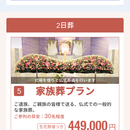
2日葬
式場を借りて仏式葬儀を行います
家族葬プラン
5
ご遺族、ご親族の皆様で送る、仏式での一般的
な家族葬。
30
ご参列の目安：
名程度
449,000
生花祭壇
つき
円