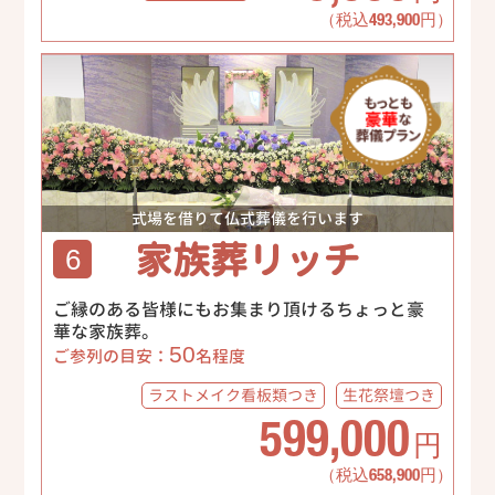
（税込493,900円）
式場を借りて仏式葬儀を行います
家族葬リッチ
6
ご縁のある皆様にもお集まり頂けるちょっと豪
華な家族葬。
50
ご参列の目安：
名程度
ラストメイク
看板類つき
生花祭壇
つき
599,000
円
（税込658,900円）