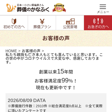
お客様の声
HOME
お客様の声
私たち親族も亡き本人もとても喜んでいると思います。こ
の世の中がコロナウイルスで大変な中、感謝しておりま
す。
15
創業以来
年間
99
お客様満足度
％！
現在も更新中です！
2026/08/09 DATA
※葬儀施行件数：2910件
※総合満足度8点以上 ※全て実際
に頂いたアンケートです