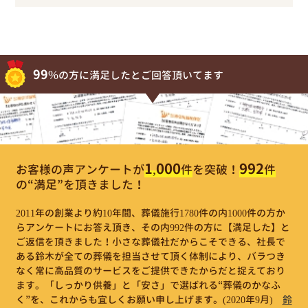
99%
の方に満足したとご回答頂いてます
1,000
992
お客様の声アンケートが
件
を突破！
件
の“満足”を頂きました！
2011年の創業より約10年間、葬儀施行1780件の内1000件の方か
らアンケートにお答え頂き、その内992件の方に【満足した】と
ご返信を頂きました！小さな葬儀社だからこそできる、社長で
ある鈴木が全ての葬儀を担当させて頂く体制により、バラつき
なく常に高品質のサービスをご提供できたからだと捉えており
ます。「しっかり供養」と「安さ」で選ばれる“葬儀のかなふ
く”を、これからも宜しくお願い申し上げます。
(2020年9月)
鈴