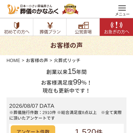
お客様の声
HOME
お客様の声
火葬式リッチ
15
創業以来
年間
99
お客様満足度
％！
現在も更新中です！
2026/08/07 DATA
※葬儀施行件数：2910件
※総合満足度8点以上 ※全て実際
に頂いたアンケートです
1,520
件
アンケート件数