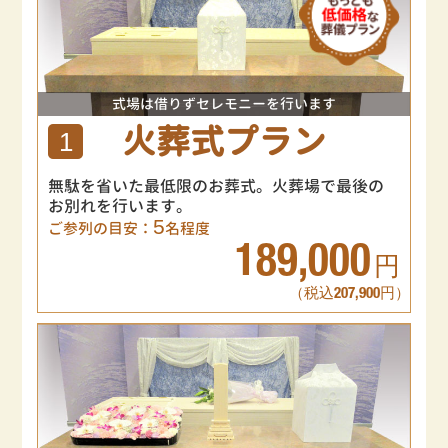
式場は借りずセレモニーを行います
火葬式プラン
1
無駄を省いた最低限のお葬式。火葬場で最後の
お別れを行います。
5
ご参列の目安：
名程度
189,000
円
（税込207,900円）