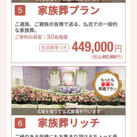
家族葬プラン
5
ご遺族、ご親族の皆様で送る、仏式での一般的
な家族葬。
30
ご参列の目安：
名程度
449,000
生花祭壇
つき
円
（税込493,900円）
式場を借りて仏式葬儀を行います
家族葬リッチ
6
ご縁のある皆様にもお集まり頂けるちょっと豪