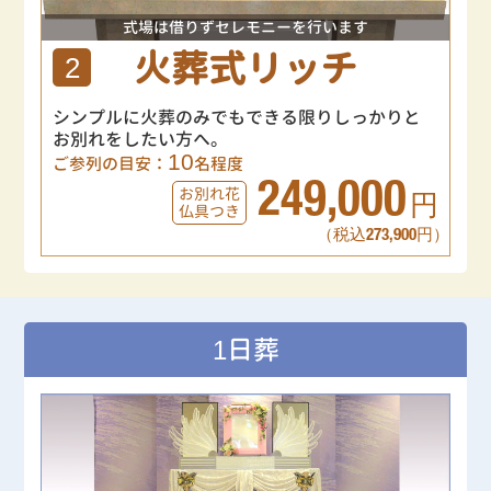
式場は借りずセレモニーを行います
火葬式リッチ
2
シンプルに火葬のみでもできる限りしっかりと
お別れをしたい方へ。
10
ご参列の目安：
名程度
249,000
お別れ花
円
仏具つき
（税込273,900円）
1日葬