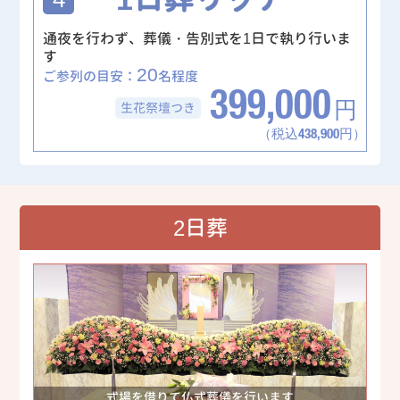
通夜を行わず、葬儀・告別式を1日で執り行いま
す
20
ご参列の目安：
名程度
399,000
生花祭壇
つき
円
（税込438,900円）
2日葬
式場を借りて仏式葬儀を行います