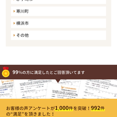
寒川町
横浜市
その他
99%
の方に満足したとご回答頂いてます
1,000
992
お客様の声アンケートが
件
を突破！
件
の“満足”を頂きました！