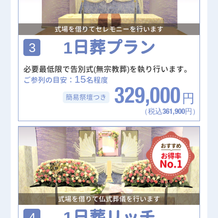
式場を借りてセレモニーを行います
1日葬プラン
3
必要最低限で告別式(無宗教葬)を執り行います。
15
ご参列の目安：
名程度
329,000
簡易祭壇
つき
円
（税込361,900円）
式場を借りて仏式葬儀を行います
1日葬リッチ
4